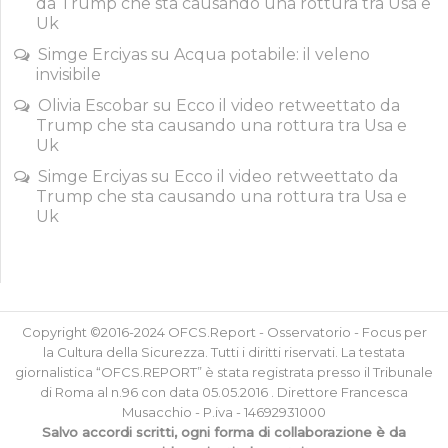
da Trump che sta causando una rottura tra Usa e
Uk
Simge Erciyas
su
Acqua potabile: il veleno
invisibile
Olivia Escobar
su
Ecco il video retweettato da
Trump che sta causando una rottura tra Usa e
Uk
Simge Erciyas
su
Ecco il video retweettato da
Trump che sta causando una rottura tra Usa e
Uk
Copyright ©2016-2024 OFCS.Report - Osservatorio - Focus per
la Cultura della Sicurezza. Tutti i diritti riservati. La testata
giornalistica “OFCS.REPORT” è stata registrata presso il Tribunale
di Roma al n.96 con data 05.05.2016 . Direttore Francesca
Musacchio - P.iva - 14692931000
Salvo accordi scritti, ogni forma di collaborazione è da