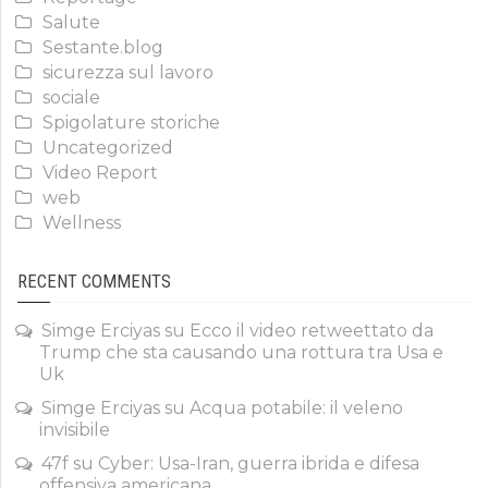
Salute
Sestante.blog
sicurezza sul lavoro
sociale
Spigolature storiche
Uncategorized
Video Report
web
Wellness
RECENT COMMENTS
Simge Erciyas
su
Ecco il video retweettato da
Trump che sta causando una rottura tra Usa e
Uk
Simge Erciyas
su
Acqua potabile: il veleno
invisibile
47f
su
Cyber: Usa-Iran, guerra ibrida e difesa
offensiva americana