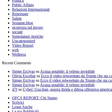
Politica
Public Affairs
Relazioni Internazionali
Reportage
Salute
Sestante.blog
sicurezza sul lavoro
sociale
Spigolature storiche
Uncategorized
Video Report
web
Wellness
Recent Comments
Simge Erciyas
su
Acqua potabile: il veleno invisibile
Olivia Escobar
su
Ecco il video retweettato da Trump che sta c
Simge Erciyas
su
Ecco il video retweettato da Trump che sta c
Simge Erciyas
su
Acqua potabile: il veleno invisibile
47f
su
Cyber: Usa-Iran, guerra ibrida e difesa offensiva americ
OFCS REPORT: Chi Siamo
Scrivici
Leggi Anche
La tua Pubblicità