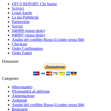
OFCS REPORT: Chi Siamo
Scrivici
Leggi Anche
La tua Pubblicità
Partnership
Servizi
#46989 (senza titolo)
#48997 (senza titolo)
Analisi del conflitto Russo-Ucraino senza filtri
Checkout
Order Confirmation
Order Failed
Donazioni
Categories
#duexquattro
#SognandoLaCalifornia
Alimentazione
Ambiente
Analisi del conflitto Russo-Ucraino senza filtri
Benessere