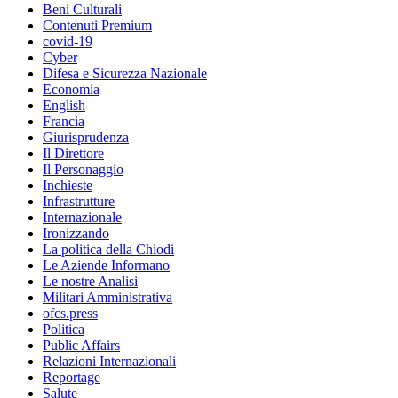
Beni Culturali
Contenuti Premium
covid-19
Cyber
Difesa e Sicurezza Nazionale
Economia
English
Francia
Giurisprudenza
Il Direttore
Il Personaggio
Inchieste
Infrastrutture
Internazionale
Ironizzando
La politica della Chiodi
Le Aziende Informano
Le nostre Analisi
Militari Amministrativa
ofcs.press
Politica
Public Affairs
Relazioni Internazionali
Reportage
Salute