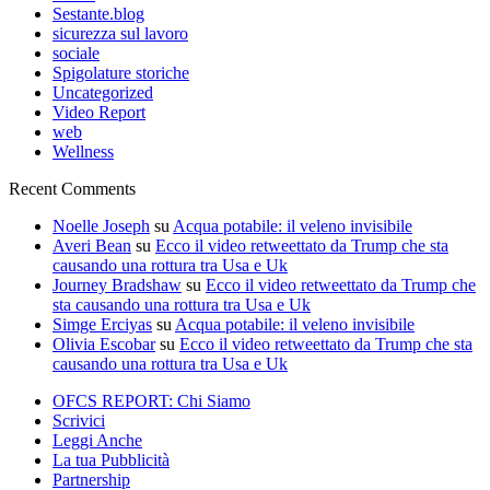
Sestante.blog
sicurezza sul lavoro
sociale
Spigolature storiche
Uncategorized
Video Report
web
Wellness
Recent Comments
Noelle Joseph
su
Acqua potabile: il veleno invisibile
Averi Bean
su
Ecco il video retweettato da Trump che sta
causando una rottura tra Usa e Uk
Journey Bradshaw
su
Ecco il video retweettato da Trump che
sta causando una rottura tra Usa e Uk
Simge Erciyas
su
Acqua potabile: il veleno invisibile
Olivia Escobar
su
Ecco il video retweettato da Trump che sta
causando una rottura tra Usa e Uk
OFCS REPORT: Chi Siamo
Scrivici
Leggi Anche
La tua Pubblicità
Partnership