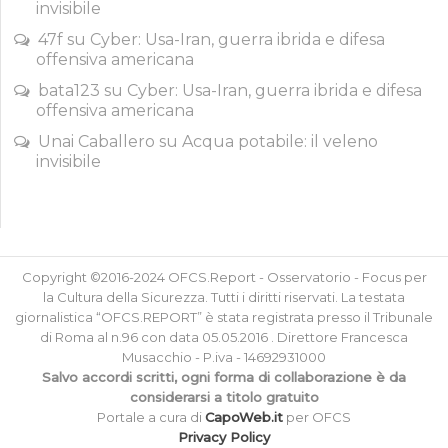
invisibile
47f
su
Cyber: Usa-Iran, guerra ibrida e difesa
offensiva americana
bata123
su
Cyber: Usa-Iran, guerra ibrida e difesa
offensiva americana
Unai Caballero
su
Acqua potabile: il veleno
invisibile
Copyright ©2016-2024 OFCS.Report - Osservatorio - Focus per
la Cultura della Sicurezza. Tutti i diritti riservati. La testata
giornalistica “OFCS.REPORT” è stata registrata presso il Tribunale
di Roma al n.96 con data 05.05.2016 . Direttore Francesca
Musacchio - P.iva - 14692931000
Salvo accordi scritti, ogni forma di collaborazione è da
considerarsi a titolo gratuito
Portale a cura di
CapoWeb.it
per OFCS
Privacy Policy