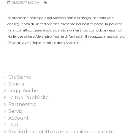
08/03/2017 8:03 AM
"Il problema principale del Messico non è la droga, ma solo una
conseguenza di un fattore onnipresente nel nostro paese, la povertà.
Il narcotraffico cesserà solo quando non farà più comodo a nessuno".
Ha le idee chiare Alejandro (nome di fantasia). Il ragazzo, messicano di
25 anni, vive a Tepic, capitale dello Stato di...
Chi Siamo
Scrivici
Leggi Anche
La tua Pubblicità
Partnership
Servizi
Account
Part
Analisi del conflitto Russo-Ucraino senza filtri