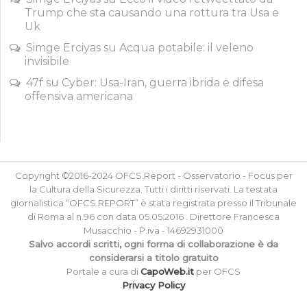
Trump che sta causando una rottura tra Usa e
Uk
Simge Erciyas
su
Acqua potabile: il veleno
invisibile
47f
su
Cyber: Usa-Iran, guerra ibrida e difesa
offensiva americana
Copyright ©2016-2024 OFCS.Report - Osservatorio - Focus per
la Cultura della Sicurezza. Tutti i diritti riservati. La testata
giornalistica “OFCS.REPORT” è stata registrata presso il Tribunale
di Roma al n.96 con data 05.05.2016 . Direttore Francesca
Musacchio - P.iva - 14692931000
Salvo accordi scritti, ogni forma di collaborazione è da
considerarsi a titolo gratuito
Portale a cura di
CapoWeb.it
per OFCS
Privacy Policy