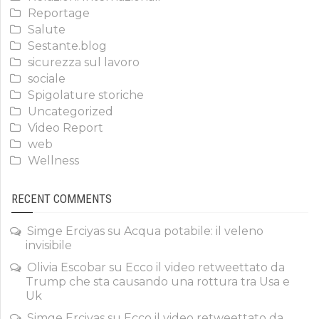
Reportage
Salute
Sestante.blog
sicurezza sul lavoro
sociale
Spigolature storiche
Uncategorized
Video Report
web
Wellness
RECENT COMMENTS
Simge Erciyas
su
Acqua potabile: il veleno
invisibile
Olivia Escobar
su
Ecco il video retweettato da
Trump che sta causando una rottura tra Usa e
Uk
Simge Erciyas
su
Ecco il video retweettato da