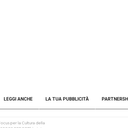
LEGGI ANCHE
LA TUA PUBBLICITÀ
PARTNERSH
A TITOLO)
ANALISI DEL CONFLITTO RUSSO-UCRAINO 
cus per la Cultura della