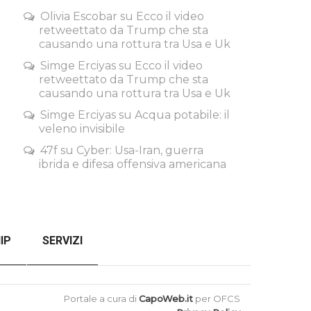
Olivia Escobar
su
Ecco il video
retweettato da Trump che sta
causando una rottura tra Usa e Uk
Simge Erciyas
su
Ecco il video
retweettato da Trump che sta
causando una rottura tra Usa e Uk
Simge Erciyas
su
Acqua potabile: il
veleno invisibile
47f
su
Cyber: Usa-Iran, guerra
ibrida e difesa offensiva americana
IP
SERVIZI
SENZA FILTRI
CHECKOUT
Portale a cura di
CapoWeb.it
per OFCS