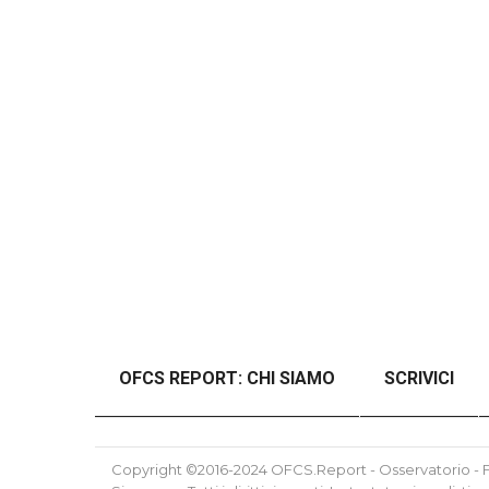
OFCS REPORT: CHI SIAMO
SCRIVICI
#46989 (SENZA TITOLO)
#48997 (SENZ
Copyright ©2016-2024 OFCS.Report - Osservatorio - Fo