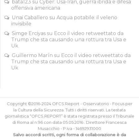
bata123
su
Cyber: Usa-Iran, guerra ibrida e difesa
offensiva americana
Unai Caballero
su
Acqua potabile: il veleno
invisibile
Simge Erciyas
su
Ecco il video retweettato da
Trump che sta causando una rottura tra Usa e
Uk
Guillermo Marín
su
Ecco il video retweettato da
Trump che sta causando una rottura tra Usa e
Uk
Copyright ©2016-2024 OFCS.Report - Osservatorio - Focus per
la Cultura della Sicurezza. Tutti i diritti riservati. La testata
giornalistica “OFCS.REPORT” è stata registrata presso il Tribunale
di Roma al n.96 con data 05.05.2016 . Direttore Francesca
Musacchio - P.iva - 14692931000
Salvo accordi scritti, ogni forma di collaborazione è da