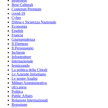
Benessere
Beni Culturali
Contenuti Premium
covid-19
Cyber
Difesa e Sicurezza Nazionale
Economia
English
Francia
Giurisprudenza
Il Direttore
Il Personaggio
Inchieste
Infrastrutture
Internazionale
Ironizzando
La politica della Chiodi
Le Aziende Informano
Le nostre Analisi
Militari Amministrativa
ofcs.press
Politica
Public Affairs
Relazioni Internazionali
Reportage