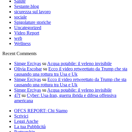
Salute
Sestante.blog
sicurezza sul lavoro
sociale
Spigolature storiche
Uncategorized
Video Report
web
Wellness
Recent Comments
Simge Erciyas
su
Acqua potabile: il veleno invisibile
Olivia Escobar
su
Ecco il video retweettato da Trump che sta
causando una rottura tra Usa e Uk
Simge Erciyas
su
Ecco il video retweettato da Trump che sta
causando una rottura tra Usa e Uk
Simge Erciyas
su
Acqua potabile: il veleno invisibile
47f
su
Cyber: Usa-Iran, guerra ibrida e difesa offensiva
americana
OFCS REPORT: Chi Siamo
Scrivici
Leggi Anche
La tua Pubblicità
Partnership