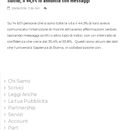
Suicidi, il 44,5% lo annuncia con messaggi
28/06/2016 11:36 AM
Su 14.601 persone che si sono tolte la vita il 44,5% di loro aveva
comunicato l’intenzione di morire attraverso affermazioni verbali,
lasciando messaggi scritti o altro tipo di indizi, con un intervallo di
confidenza che varia dal 35,4% al 53,8%. Questi sono alcuni dei dati
che l'università Sapienza di Roma, in collaborazione con...
Chi Siamo
Scrivici
Leggi Anche
La tua Pubblicità
Partnership
Servizi
Account
Part