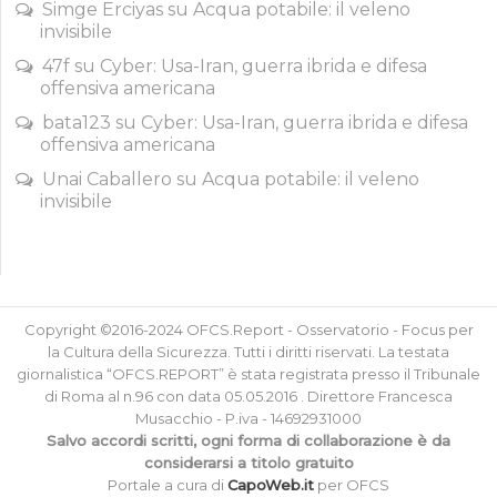
Simge Erciyas
su
Acqua potabile: il veleno
invisibile
47f
su
Cyber: Usa-Iran, guerra ibrida e difesa
offensiva americana
bata123
su
Cyber: Usa-Iran, guerra ibrida e difesa
offensiva americana
Unai Caballero
su
Acqua potabile: il veleno
invisibile
Copyright ©2016-2024 OFCS.Report - Osservatorio - Focus per
la Cultura della Sicurezza. Tutti i diritti riservati. La testata
giornalistica “OFCS.REPORT” è stata registrata presso il Tribunale
di Roma al n.96 con data 05.05.2016 . Direttore Francesca
Musacchio - P.iva - 14692931000
Salvo accordi scritti, ogni forma di collaborazione è da
considerarsi a titolo gratuito
Portale a cura di
CapoWeb.it
per OFCS