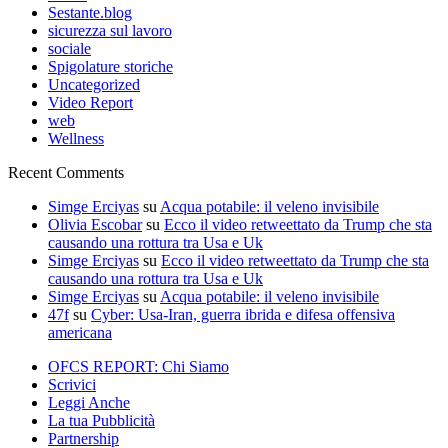
Sestante.blog
sicurezza sul lavoro
sociale
Spigolature storiche
Uncategorized
Video Report
web
Wellness
Recent Comments
Simge Erciyas
su
Acqua potabile: il veleno invisibile
Olivia Escobar
su
Ecco il video retweettato da Trump che sta
causando una rottura tra Usa e Uk
Simge Erciyas
su
Ecco il video retweettato da Trump che sta
causando una rottura tra Usa e Uk
Simge Erciyas
su
Acqua potabile: il veleno invisibile
47f
su
Cyber: Usa-Iran, guerra ibrida e difesa offensiva
americana
OFCS REPORT: Chi Siamo
Scrivici
Leggi Anche
La tua Pubblicità
Partnership