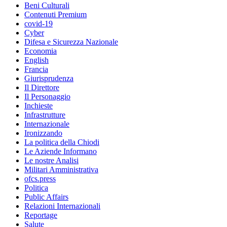
Beni Culturali
Contenuti Premium
covid-19
Cyber
Difesa e Sicurezza Nazionale
Economia
English
Francia
Giurisprudenza
Il Direttore
Il Personaggio
Inchieste
Infrastrutture
Internazionale
Ironizzando
La politica della Chiodi
Le Aziende Informano
Le nostre Analisi
Militari Amministrativa
ofcs.press
Politica
Public Affairs
Relazioni Internazionali
Reportage
Salute