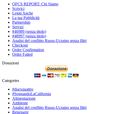
OFCS REPORT: Chi Siamo
Scrivici
Leggi Anche
La tua Pubblicità
Partnership
Servizi
#46989 (senza titolo)
#48997 (senza titolo)
Analisi del conflitto Russo-Ucraino senza filtri
Checkout
Order Confirmation
Order Failed
Donazioni
Categories
#duexquattro
#SognandoLaCalifornia
Alimentazione
Ambiente
Analisi del conflitto Russo-Ucraino senza filtri
Benessere