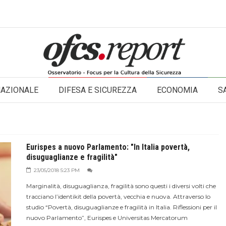
NAZIONALE
DIFESA E SICUREZZA
ECONOMIA
S
Eurispes a nuovo Parlamento: "In Italia povertà,
disuguaglianze e fragilità"
23/05/2018 5:23 PM
Marginalità, disuguaglianza, fragilità sono questi i diversi volti che
tracciano l’identikit della povertà, vecchia e nuova. Attraverso lo
studio “Povertà, disuguaglianze e fragilità in Italia. Riflessioni per il
nuovo Parlamento”, Eurispes e Universitas Mercatorum