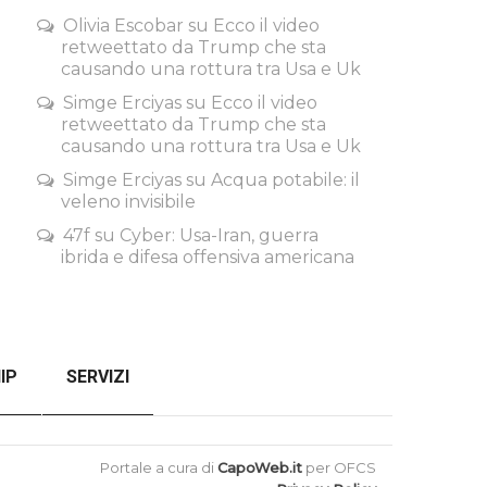
Olivia Escobar
su
Ecco il video
retweettato da Trump che sta
causando una rottura tra Usa e Uk
Simge Erciyas
su
Ecco il video
retweettato da Trump che sta
causando una rottura tra Usa e Uk
Simge Erciyas
su
Acqua potabile: il
veleno invisibile
47f
su
Cyber: Usa-Iran, guerra
ibrida e difesa offensiva americana
IP
SERVIZI
SENZA FILTRI
CHECKOUT
Portale a cura di
CapoWeb.it
per OFCS