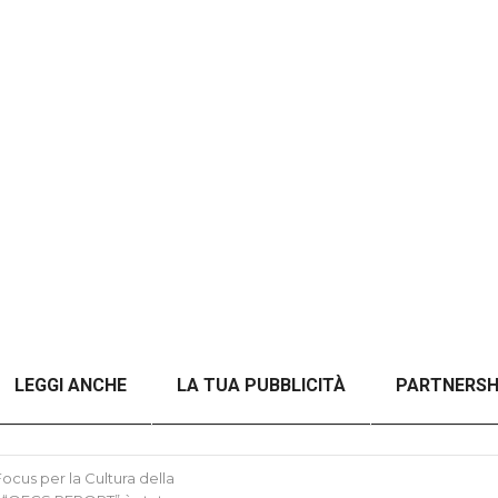
LEGGI ANCHE
LA TUA PUBBLICITÀ
PARTNERSH
A TITOLO)
ANALISI DEL CONFLITTO RUSSO-UCRAINO 
cus per la Cultura della