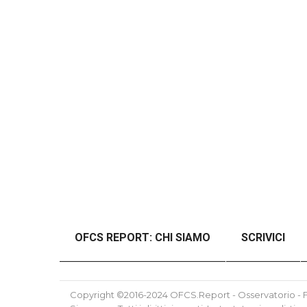
OFCS REPORT: CHI SIAMO
SCRIVICI
#46989 (SENZA TITOLO)
#48997 (SENZ
Copyright ©2016-2024 OFCS.Report - Osservatorio - Fo