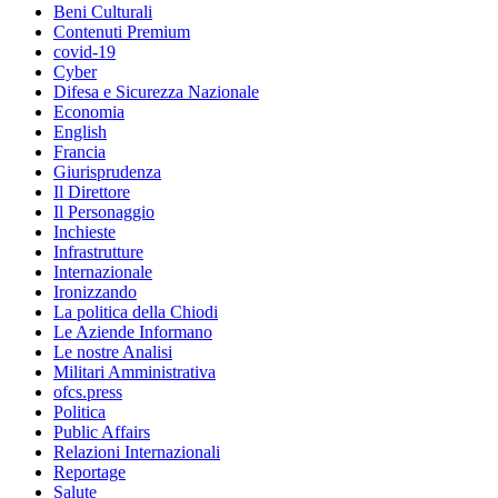
Beni Culturali
Contenuti Premium
covid-19
Cyber
Difesa e Sicurezza Nazionale
Economia
English
Francia
Giurisprudenza
Il Direttore
Il Personaggio
Inchieste
Infrastrutture
Internazionale
Ironizzando
La politica della Chiodi
Le Aziende Informano
Le nostre Analisi
Militari Amministrativa
ofcs.press
Politica
Public Affairs
Relazioni Internazionali
Reportage
Salute