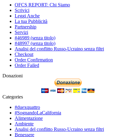
OFCS REPORT: Chi Siamo
Scrivici
Leggi Anche
La tua Pubblicità
Partnership
Servizi
#46989 (senza titolo)
#48997 (senza titolo)
Analisi del conflitto Russo-Ucraino senza filtri
Checkout
Order Confirmation
Order Failed
Donazioni
Categories
#duexquattro
#SognandoLaCalifornia
Alimentazione
Ambiente
Analisi del conflitto Russo-Ucraino senza filtri
Benessere