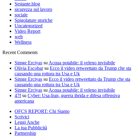
Sestante.blog
sicurezza sul lavoro
sociale
Spigolature storiche
Uncategorized
Video Report
web
Wellness
Recent Comments
Simge Erciyas
su
Acqua potabile: il veleno invisibile
Olivia Escobar
su
Ecco il video retweettato da Trump che sta
causando una rottura tra Usa e Uk
Simge Erciyas
su
Ecco il video retweettato da Trump che sta
causando una rottura tra Usa e Uk
Simge Erciyas
su
Acqua potabile: il veleno invisibile
47f
su
Cyber: Usa-Iran, guerra ibrida e difesa offensiva
americana
OFCS REPORT: Chi Siamo
Scrivici
Leggi Anche
La tua Pubblicità
Partnership