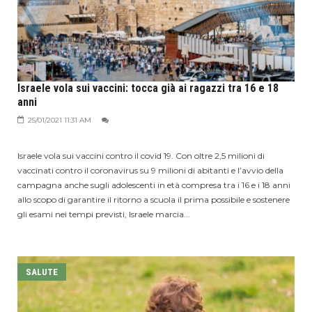
Israele vola sui vaccini: tocca già ai ragazzi tra 16 e 18
anni
25/01/2021 11:31 AM
Israele vola sui vaccini contro il covid 19. Con oltre 2,5 milioni di
vaccinati contro il coronavirus su 9 milioni di abitanti e l’avvio della
campagna anche sugli adolescenti in età compresa tra i 16 e i 18 anni
allo scopo di garantire il ritorno a scuola il prima possibile e sostenere
gli esami nei tempi previsti, Israele marcia...
SALUTE