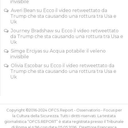
invisibile
Averi Bean
su
Ecco il video retweettato da
Trump che sta causando una rottura tra Usa e
Uk
Journey Bradshaw
su
Ecco il video retweettato
da Trump che sta causando una rottura tra Usa e
Uk
Simge Erciyas
su
Acqua potabile: il veleno
invisibile
Olivia Escobar
su
Ecco il video retweettato da
Trump che sta causando una rottura tra Usa e
Uk
Copyright ©2016-2024 OFCS.Report - Osservatorio - Focus per
la Cultura della Sicurezza. Tutti i diritti riservati. La testata
giornalistica “OFCS.REPORT” è stata registrata presso il Tribunale
di Roma al n.96 con data 05.05.2016 . Direttore Francesca