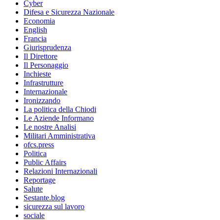
Cyber
Difesa e Sicurezza Nazionale
Economia
English
Francia
Giurisprudenza
Il Direttore
Il Personaggio
Inchieste
Infrastrutture
Internazionale
Ironizzando
La politica della Chiodi
Le Aziende Informano
Le nostre Analisi
Militari Amministrativa
ofcs.press
Politica
Public Affairs
Relazioni Internazionali
Reportage
Salute
Sestante.blog
sicurezza sul lavoro
sociale