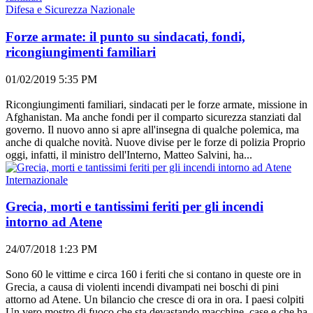
Difesa e Sicurezza Nazionale
Forze armate: il punto su sindacati, fondi,
ricongiungimenti familiari
01/02/2019 5:35 PM
Ricongiungimenti familiari, sindacati per le forze armate, missione in
Afghanistan. Ma anche fondi per il comparto sicurezza stanziati dal
governo. Il nuovo anno si apre all'insegna di qualche polemica, ma
anche di qualche novità. Nuove divise per le forze di polizia Proprio
oggi, infatti, il ministro dell'Interno, Matteo Salvini, ha...
Internazionale
Grecia, morti e tantissimi feriti per gli incendi
intorno ad Atene
24/07/2018 1:23 PM
Sono 60 le vittime e circa 160 i feriti che si contano in queste ore in
Grecia, a causa di violenti incendi divampati nei boschi di pini
attorno ad Atene. Un bilancio che cresce di ora in ora. I paesi colpiti
Un vero mostro di fuoco che sta devastando macchine, case e che ha