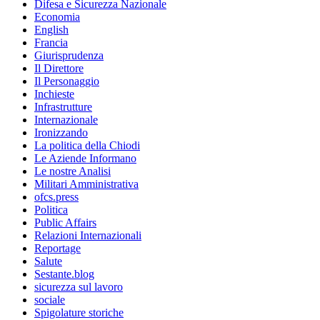
Difesa e Sicurezza Nazionale
Economia
English
Francia
Giurisprudenza
Il Direttore
Il Personaggio
Inchieste
Infrastrutture
Internazionale
Ironizzando
La politica della Chiodi
Le Aziende Informano
Le nostre Analisi
Militari Amministrativa
ofcs.press
Politica
Public Affairs
Relazioni Internazionali
Reportage
Salute
Sestante.blog
sicurezza sul lavoro
sociale
Spigolature storiche