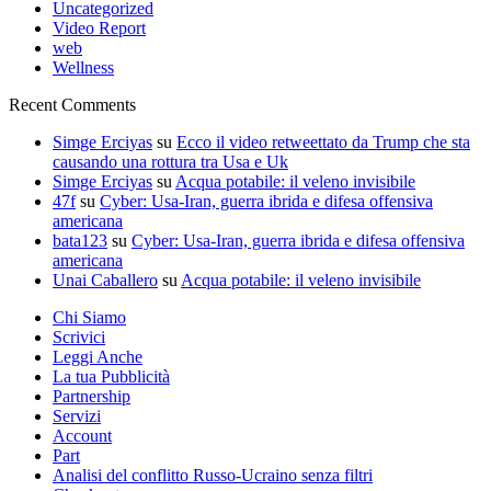
Uncategorized
Video Report
web
Wellness
Recent Comments
Simge Erciyas
su
Ecco il video retweettato da Trump che sta
causando una rottura tra Usa e Uk
Simge Erciyas
su
Acqua potabile: il veleno invisibile
47f
su
Cyber: Usa-Iran, guerra ibrida e difesa offensiva
americana
bata123
su
Cyber: Usa-Iran, guerra ibrida e difesa offensiva
americana
Unai Caballero
su
Acqua potabile: il veleno invisibile
Chi Siamo
Scrivici
Leggi Anche
La tua Pubblicità
Partnership
Servizi
Account
Part
Analisi del conflitto Russo-Ucraino senza filtri