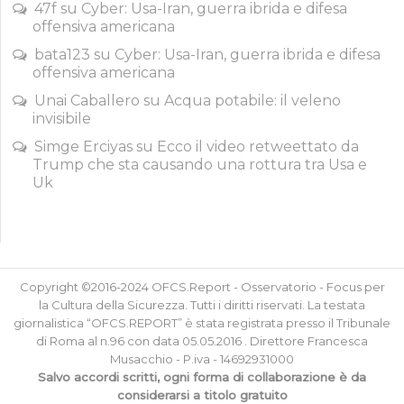
47f
su
Cyber: Usa-Iran, guerra ibrida e difesa
offensiva americana
bata123
su
Cyber: Usa-Iran, guerra ibrida e difesa
offensiva americana
Unai Caballero
su
Acqua potabile: il veleno
invisibile
Simge Erciyas
su
Ecco il video retweettato da
Trump che sta causando una rottura tra Usa e
Uk
Copyright ©2016-2024 OFCS.Report - Osservatorio - Focus per
la Cultura della Sicurezza. Tutti i diritti riservati. La testata
giornalistica “OFCS.REPORT” è stata registrata presso il Tribunale
di Roma al n.96 con data 05.05.2016 . Direttore Francesca
Musacchio - P.iva - 14692931000
Salvo accordi scritti, ogni forma di collaborazione è da
considerarsi a titolo gratuito