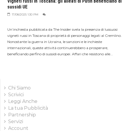
Vigneti russi in Toscana: gli alleati di Putin beneficiano di
sussidi UE
17/08/2025 1:30 PM
Un’inchiesta pubblicata da The Insider svela la presenza di lussuosi
vigneti russi in Toscana di proprietà di personaggi legati al Cremlino.
Nonostante la guerra in Ucraina, le sanzioni e le inchieste
internazionali, queste attività continuerebbero a prosperare,
beneficiando perfino di sussidi europei. Affari che resistono alle...
Chi Siamo
Scrivici
Leggi Anche
La tua Pubblicità
Partnership
Servizi
Account