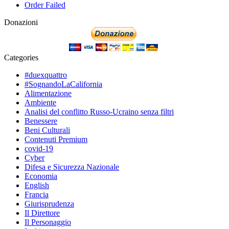
Order Failed
Donazioni
Categories
#duexquattro
#SognandoLaCalifornia
Alimentazione
Ambiente
Analisi del conflitto Russo-Ucraino senza filtri
Benessere
Beni Culturali
Contenuti Premium
covid-19
Cyber
Difesa e Sicurezza Nazionale
Economia
English
Francia
Giurisprudenza
Il Direttore
Il Personaggio