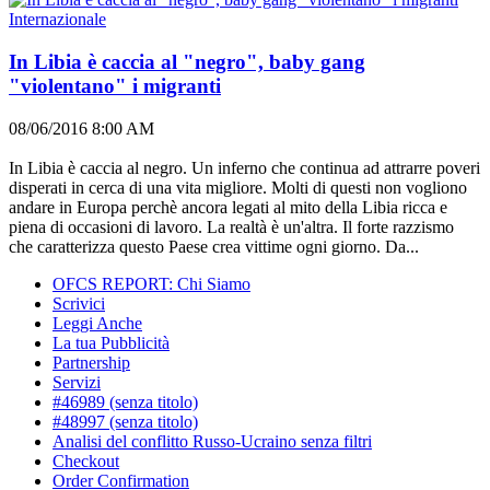
Internazionale
In Libia è caccia al "negro", baby gang
"violentano" i migranti
08/06/2016 8:00 AM
In Libia è caccia al negro. Un inferno che continua ad attrarre poveri
disperati in cerca di una vita migliore. Molti di questi non vogliono
andare in Europa perchè ancora legati al mito della Libia ricca e
piena di occasioni di lavoro. La realtà è un'altra. Il forte razzismo
che caratterizza questo Paese crea vittime ogni giorno. Da...
OFCS REPORT: Chi Siamo
Scrivici
Leggi Anche
La tua Pubblicità
Partnership
Servizi
#46989 (senza titolo)
#48997 (senza titolo)
Analisi del conflitto Russo-Ucraino senza filtri
Checkout
Order Confirmation