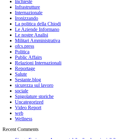
Inchieste
Infrastrutture
Internazionale
Ironizzando
La politica della Chiodi
Le Aziende Informano
Le nostre Analisi
Militari Amministrativa
ofcs.press
Politica
Public Affairs
Relazioni Internazionali
Reportage
Salute
Sestante.blog
sicurezza sul lavoro
sociale
Spigolature storiche
Uncategorized
Video Report
web
Wellness
Recent Comments