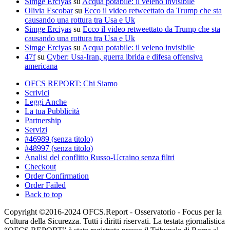
Simge Erciyas
su
Acqua potabile: il veleno invisibile
Olivia Escobar
su
Ecco il video retweettato da Trump che sta
causando una rottura tra Usa e Uk
Simge Erciyas
su
Ecco il video retweettato da Trump che sta
causando una rottura tra Usa e Uk
Simge Erciyas
su
Acqua potabile: il veleno invisibile
47f
su
Cyber: Usa-Iran, guerra ibrida e difesa offensiva
americana
OFCS REPORT: Chi Siamo
Scrivici
Leggi Anche
La tua Pubblicità
Partnership
Servizi
#46989 (senza titolo)
#48997 (senza titolo)
Analisi del conflitto Russo-Ucraino senza filtri
Checkout
Order Confirmation
Order Failed
Back to top
Copyright ©2016-2024 OFCS.Report - Osservatorio - Focus per la
Cultura della Sicurezza. Tutti i diritti riservati. La testata giornalistica