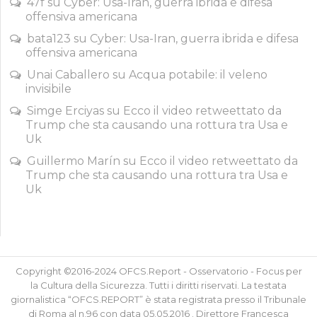
47f
su
Cyber: Usa-Iran, guerra ibrida e difesa
offensiva americana
bata123
su
Cyber: Usa-Iran, guerra ibrida e difesa
offensiva americana
Unai Caballero
su
Acqua potabile: il veleno
invisibile
Simge Erciyas
su
Ecco il video retweettato da
Trump che sta causando una rottura tra Usa e
Uk
Guillermo Marín
su
Ecco il video retweettato da
Trump che sta causando una rottura tra Usa e
Uk
Copyright ©2016-2024 OFCS.Report - Osservatorio - Focus per
la Cultura della Sicurezza. Tutti i diritti riservati. La testata
giornalistica “OFCS.REPORT” è stata registrata presso il Tribunale
di Roma al n.96 con data 05.05.2016 . Direttore Francesca