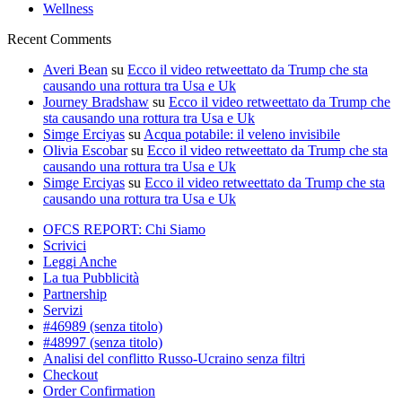
Wellness
Recent Comments
Averi Bean
su
Ecco il video retweettato da Trump che sta
causando una rottura tra Usa e Uk
Journey Bradshaw
su
Ecco il video retweettato da Trump che
sta causando una rottura tra Usa e Uk
Simge Erciyas
su
Acqua potabile: il veleno invisibile
Olivia Escobar
su
Ecco il video retweettato da Trump che sta
causando una rottura tra Usa e Uk
Simge Erciyas
su
Ecco il video retweettato da Trump che sta
causando una rottura tra Usa e Uk
OFCS REPORT: Chi Siamo
Scrivici
Leggi Anche
La tua Pubblicità
Partnership
Servizi
#46989 (senza titolo)
#48997 (senza titolo)
Analisi del conflitto Russo-Ucraino senza filtri
Checkout
Order Confirmation