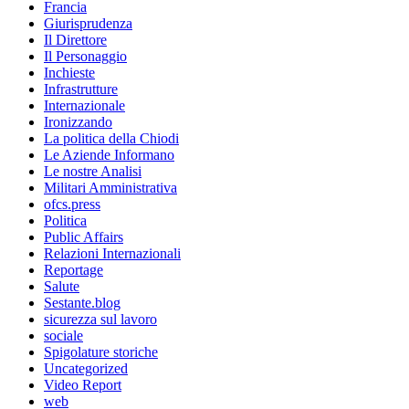
Francia
Giurisprudenza
Il Direttore
Il Personaggio
Inchieste
Infrastrutture
Internazionale
Ironizzando
La politica della Chiodi
Le Aziende Informano
Le nostre Analisi
Militari Amministrativa
ofcs.press
Politica
Public Affairs
Relazioni Internazionali
Reportage
Salute
Sestante.blog
sicurezza sul lavoro
sociale
Spigolature storiche
Uncategorized
Video Report
web