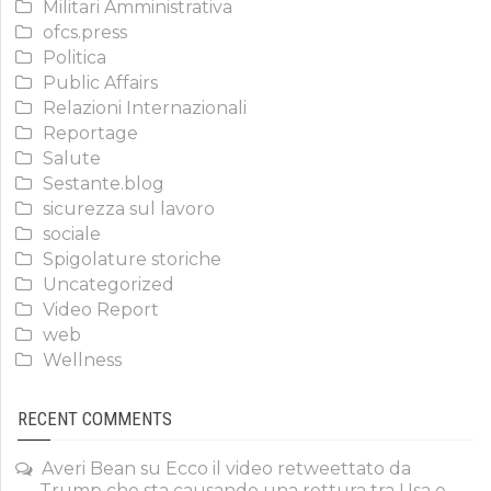
Militari Amministrativa
ofcs.press
Politica
Public Affairs
Relazioni Internazionali
Reportage
Salute
Sestante.blog
sicurezza sul lavoro
sociale
Spigolature storiche
Uncategorized
Video Report
web
Wellness
RECENT COMMENTS
Averi Bean
su
Ecco il video retweettato da
Trump che sta causando una rottura tra Usa e