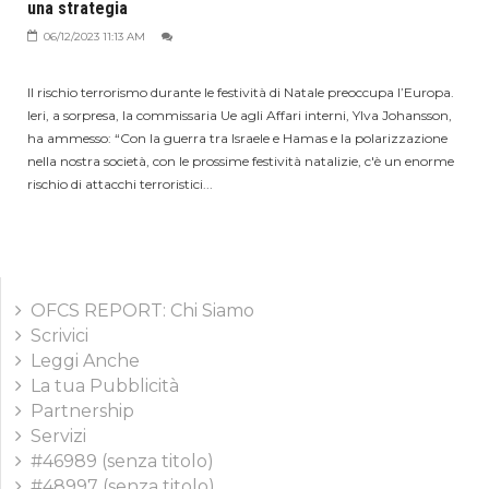
una strategia
06/12/2023 11:13 AM
Il rischio terrorismo durante le festività di Natale preoccupa l’Europa.
Ieri, a sorpresa, la commissaria Ue agli Affari interni, Ylva Johansson,
ha ammesso: “Con la guerra tra Israele e Hamas e la polarizzazione
nella nostra società, con le prossime festività natalizie, c'è un enorme
rischio di attacchi terroristici...
OFCS REPORT: Chi Siamo
Scrivici
Leggi Anche
La tua Pubblicità
Partnership
Servizi
#46989 (senza titolo)
#48997 (senza titolo)