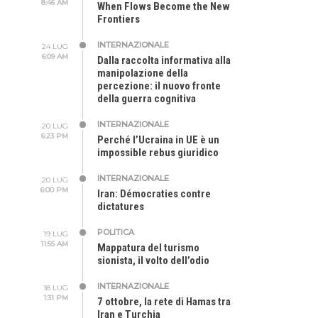
8:46 AM
When Flows Become the New
Frontiers
INTERNAZIONALE
24 LUG
6:09 AM
Dalla raccolta informativa alla
manipolazione della
percezione: il nuovo fronte
della guerra cognitiva
INTERNAZIONALE
20 LUG
6:23 PM
Perché l’Ucraina in UE è un
impossible rebus giuridico
INTERNAZIONALE
20 LUG
6:00 PM
Iran: Démocraties contre
dictatures
POLITICA
19 LUG
11:55 AM
Mappatura del turismo
sionista, il volto dell’odio
INTERNAZIONALE
18 LUG
1:31 PM
7 ottobre, la rete di Hamas tra
Iran e Turchia