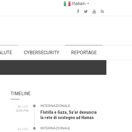
Italian
▼
ALUTE
CYBERSECURITY
REPORTAGE
TIMELINE
INTERNAZIONALE
26 LUG
12:09 PM
Flotilla e Gaza, Sa’ar denuncia
la rete di sostegno ad Hamas
INTERNAZIONALE
24 LUG