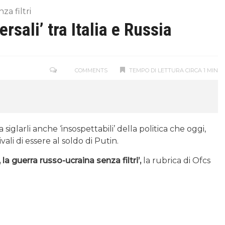
za filtri
ersali’ tra Italia e Russia
COMMENTS
TEMPO DI LETTURA CIRCA 1 MIN
 siglarli anche ‘insospettabili’ della politica che oggi,
li di essere al soldo di Putin.
, la guerra russo-ucraina senza filtri’,
la rubrica di Ofcs