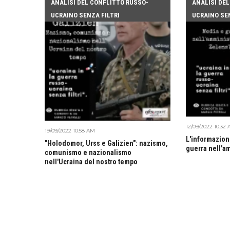
ANALISI DEL CONFLITTO RUSSO-
ANALISI DE
UCRAINO SENZA FILTRI
UCRAINO SEN
12/09/2022 10:32
19/09/2022 10:58 AM
L'informazion
"Holodomor, Urss e Galizien": nazismo,
guerra nell'a
comunismo e nazionalismo
nell'Ucraina del nostro tempo