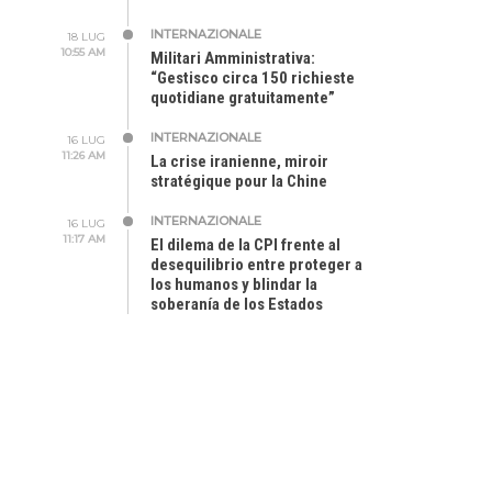
INTERNAZIONALE
18 LUG
10:55 AM
Militari Amministrativa:
“Gestisco circa 150 richieste
quotidiane gratuitamente”
INTERNAZIONALE
16 LUG
11:26 AM
La crise iranienne, miroir
stratégique pour la Chine
INTERNAZIONALE
16 LUG
11:17 AM
El dilema de la CPI frente al
desequilibrio entre proteger a
los humanos y blindar la
soberanía de los Estados