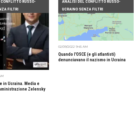
L CONFLITTO RUSSO-
ANALISI DEL CONFLITTO RUSSO-
ZA FILTRI
UCRAINO SENZA FILTRI
02/09/2022 9:45 AM
Quando l'OSCE (e gli atlantisti)
denunciavano il nazismo in Ucraina
 AM
e in Ucraina. Media e
mministrazione Zelensky