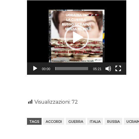
Video
Player
00:00
05:21
Visualizzazioni:
72
TAGS
ACCORDI
GUERRA
ITALIA
RUSSIA
UCRAI