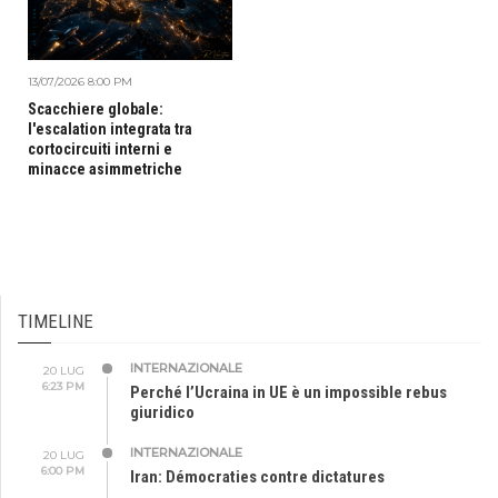
13/07/2026 8:00 PM
Scacchiere globale:
l'escalation integrata tra
cortocircuiti interni e
minacce asimmetriche
TIMELINE
INTERNAZIONALE
20 LUG
6:23 PM
Perché l’Ucraina in UE è un impossible rebus
giuridico
INTERNAZIONALE
20 LUG
6:00 PM
Iran: Démocraties contre dictatures