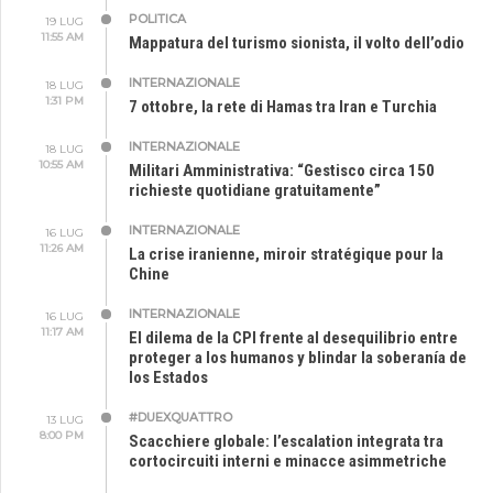
POLITICA
19 LUG
11:55 AM
Mappatura del turismo sionista, il volto dell’odio
INTERNAZIONALE
18 LUG
1:31 PM
7 ottobre, la rete di Hamas tra Iran e Turchia
INTERNAZIONALE
18 LUG
10:55 AM
Militari Amministrativa: “Gestisco circa 150
richieste quotidiane gratuitamente”
INTERNAZIONALE
16 LUG
11:26 AM
La crise iranienne, miroir stratégique pour la
Chine
INTERNAZIONALE
16 LUG
11:17 AM
El dilema de la CPI frente al desequilibrio entre
proteger a los humanos y blindar la soberanía de
los Estados
#DUEXQUATTRO
13 LUG
8:00 PM
Scacchiere globale: l’escalation integrata tra
cortocircuiti interni e minacce asimmetriche