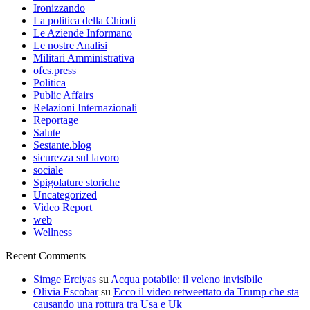
Ironizzando
La politica della Chiodi
Le Aziende Informano
Le nostre Analisi
Militari Amministrativa
ofcs.press
Politica
Public Affairs
Relazioni Internazionali
Reportage
Salute
Sestante.blog
sicurezza sul lavoro
sociale
Spigolature storiche
Uncategorized
Video Report
web
Wellness
Recent Comments
Simge Erciyas
su
Acqua potabile: il veleno invisibile
Olivia Escobar
su
Ecco il video retweettato da Trump che sta
causando una rottura tra Usa e Uk