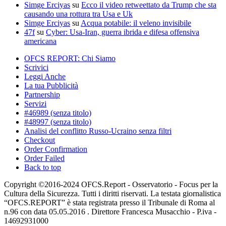
Simge Erciyas
su
Ecco il video retweettato da Trump che sta
causando una rottura tra Usa e Uk
Simge Erciyas
su
Acqua potabile: il veleno invisibile
47f
su
Cyber: Usa-Iran, guerra ibrida e difesa offensiva
americana
OFCS REPORT: Chi Siamo
Scrivici
Leggi Anche
La tua Pubblicità
Partnership
Servizi
#46989 (senza titolo)
#48997 (senza titolo)
Analisi del conflitto Russo-Ucraino senza filtri
Checkout
Order Confirmation
Order Failed
Back to top
Copyright ©2016-2024 OFCS.Report - Osservatorio - Focus per la
Cultura della Sicurezza. Tutti i diritti riservati. La testata giornalistica
“OFCS.REPORT” è stata registrata presso il Tribunale di Roma al
n.96 con data 05.05.2016 . Direttore Francesca Musacchio - P.iva -
14692931000