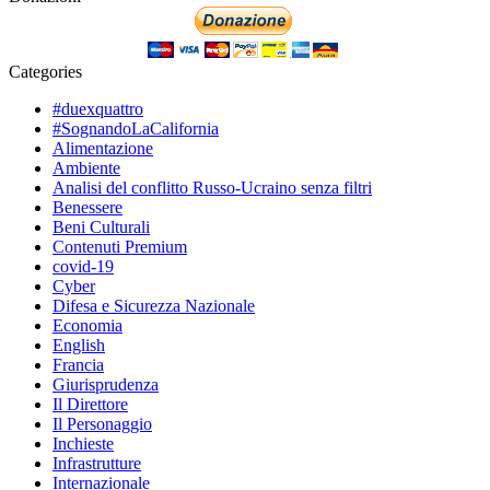
Categories
#duexquattro
#SognandoLaCalifornia
Alimentazione
Ambiente
Analisi del conflitto Russo-Ucraino senza filtri
Benessere
Beni Culturali
Contenuti Premium
covid-19
Cyber
Difesa e Sicurezza Nazionale
Economia
English
Francia
Giurisprudenza
Il Direttore
Il Personaggio
Inchieste
Infrastrutture
Internazionale