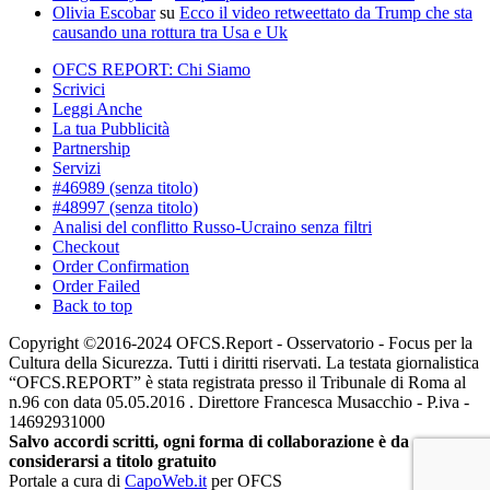
Olivia Escobar
su
Ecco il video retweettato da Trump che sta
causando una rottura tra Usa e Uk
OFCS REPORT: Chi Siamo
Scrivici
Leggi Anche
La tua Pubblicità
Partnership
Servizi
#46989 (senza titolo)
#48997 (senza titolo)
Analisi del conflitto Russo-Ucraino senza filtri
Checkout
Order Confirmation
Order Failed
Back to top
Copyright ©2016-2024 OFCS.Report - Osservatorio - Focus per la
Cultura della Sicurezza. Tutti i diritti riservati. La testata giornalistica
“OFCS.REPORT” è stata registrata presso il Tribunale di Roma al
n.96 con data 05.05.2016 . Direttore Francesca Musacchio - P.iva -
14692931000
Salvo accordi scritti, ogni forma di collaborazione è da
considerarsi a titolo gratuito
Portale a cura di
CapoWeb.it
per OFCS