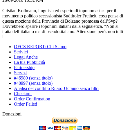
28/09/2016 10:52 AM
Cristian Kollmann, linguista ed esperto di toponomastica per il
movimento politico secessionista Sudtiroler Freiheit, cosa pensa di
questa mozione della Provincia di Bolzano promossa dall’Svp?
Dovrebbero sparire i toponimi italiani dalla segnaletica. "Non si
tratta dell’italiano ma di pseudo-italiano. Attenzione però: non tutti
i...
OFCS REPORT: Chi Siamo
Scrivici
Leggi Anche
La tua Pubblicità
Partnership
Servizi
#46989 (senza titolo)
#48997 (senza titolo)
Analisi del conflitto Russo-Ucraino senza filtri
Checkout
Order Confirmation
Order Failed
Donazioni