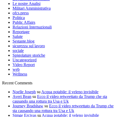
Le nostre Analisi
Militari Amministrativa
ofcs.press
Politica
Public Affairs
Relazioni Internazionali
Reportage
Salute
Sestante.blog
sicurezza sul lavoro
sociale
Spigolature storiche
Uncategorized
Video Report
web
Wellness
Recent Comments
Noelle Joseph
su
Acqua potabile: il veleno invisibile
Averi Bean
su
Ecco il video retweettato da Trump che sta
causando una rottura tra Usa e Uk
Journey Bradshaw
su
Ecco il video retweettato da Trump che
sta causando una rottura tra Usa e Uk
Simge Erciyas
su
Acqua potabile: il veleno invisibile