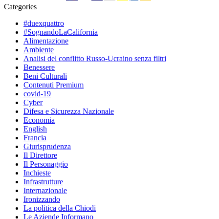
Categories
#duexquattro
#SognandoLaCalifornia
Alimentazione
Ambiente
Analisi del conflitto Russo-Ucraino senza filtri
Benessere
Beni Culturali
Contenuti Premium
covid-19
Cyber
Difesa e Sicurezza Nazionale
Economia
English
Francia
Giurisprudenza
Il Direttore
Il Personaggio
Inchieste
Infrastrutture
Internazionale
Ironizzando
La politica della Chiodi
Le Aziende Informano