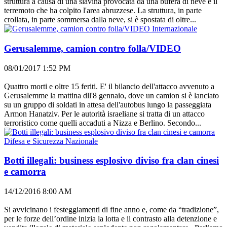
struttura a causa di una slavina provocata da una bufera di neve e il
terremoto che ha colpito l'area abruzzese. La struttura, in parte
crollata, in parte sommersa dalla neve, si è spostata di oltre...
Internazionale
Gerusalemme, camion contro folla/VIDEO
08/01/2017 1:52 PM
Quattro morti e oltre 15 feriti. E' il bilancio dell'attacco avvenuto a
Gerusalemme la mattina dll'8 gennaio, dove un camion si è lanciato
su un gruppo di soldati in attesa dell'autobus lungo la passeggiata
Armon Hanatziv. Per le autorità israeliane si tratta di un attacco
terroristico come quelli accaduti a Nizza e Berlino. Secondo...
Difesa e Sicurezza Nazionale
Botti illegali: business esplosivo diviso fra clan cinesi
e camorra
14/12/2016 8:00 AM
Si avvicinano i festeggiamenti di fine anno e, come da “tradizione”,
per le forze dell’ordine inizia la lotta e il contrasto alla detenzione e