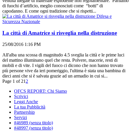
vendita illegale di materiale esplodente non regolamentare. Parliamo
di fuochi d’artificio, meglio conosciuti come “botti” di
capodanno. E come ogni tradizione che si rispetti...
Difesa e
Sicurezza Nazionale
La città di Amatrice si risveglia nella distruzione
25/08/2016 1:16 PM
All'alba una scossa di magnitudo 4.5 sveglia la città e le prime luci
del mattino illuminano quel che resta. Polvere, macerie, resti di
mobili e di vite. I vigili del fuoco ci dicono che non hanno trovato
più persone vive da ieri pomeriggio, l'ultima è stata una bambina di
dieci anni che si è salvata grazie ad un armadio in cui si...
Page 1 of 2
1
2
OFCS REPORT: Chi Siamo
Scrivici
Leggi Anche
La tua Pubblicità
Partnership
Servizi
#46989 (senza titolo)
#48997 (senza titolo)