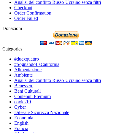
Analisi del conflitto Russo-Ucraino senza filtri
Checkout
Order Confirmation
Order Failed
Donazioni
Categories
#duexquattro
#SognandoLaCalifornia
Alimentazione
Ambiente
Analisi del conflitto Russo-Ucraino senza filtri
Benessere
Beni Culturali
Contenuti Premium
covid-19
Cyber
Difesa e Sicurezza Nazionale
Economia
English
Francia