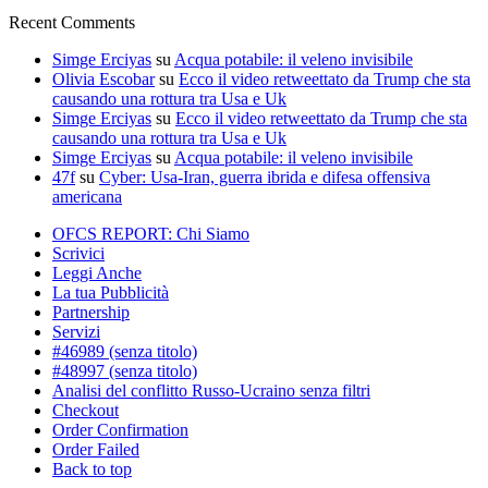
Recent Comments
Simge Erciyas
su
Acqua potabile: il veleno invisibile
Olivia Escobar
su
Ecco il video retweettato da Trump che sta
causando una rottura tra Usa e Uk
Simge Erciyas
su
Ecco il video retweettato da Trump che sta
causando una rottura tra Usa e Uk
Simge Erciyas
su
Acqua potabile: il veleno invisibile
47f
su
Cyber: Usa-Iran, guerra ibrida e difesa offensiva
americana
OFCS REPORT: Chi Siamo
Scrivici
Leggi Anche
La tua Pubblicità
Partnership
Servizi
#46989 (senza titolo)
#48997 (senza titolo)
Analisi del conflitto Russo-Ucraino senza filtri
Checkout
Order Confirmation
Order Failed
Back to top