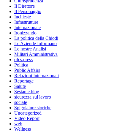
Giurisprudenza
Il Direttore
Il Personaggio
Inchieste
Infrastrutture
Internazionale
Ironizzando
La politica della Chiodi
Le Aziende Informano
Le nostre Analisi
Militari Amministrativa
ofcs.press
Politica
Public Affairs
Relazioni Internazionali
Reportage
Salute
Sestante.blog
sicurezza sul lavoro
sociale
Spigolature storiche
Uncategorized
Video Report
web
Wellness