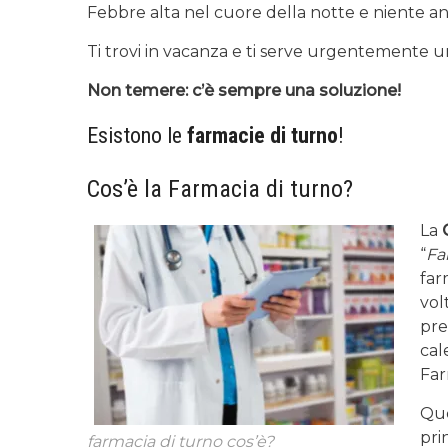
Febbre alta nel cuore della notte e niente a
Ti trovi in vacanza e ti serve urgentemente 
Non temere: c’è sempre una soluzione!
Esistono le
farmacie di turno
!
Cos’è la Farmacia di turno?
La
“
Fa
far
vol
pre
cal
Far
Que
pri
farmacia di turno cos’è?