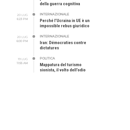
della guerra cognitiva
INTERNAZIONALE
20 LUG
6:23 PM
Perché l’Ucraina in UE è un
impossible rebus giuridico
INTERNAZIONALE
20 LUG
6:00 PM
Iran: Démocraties contre
dictatures
POLITICA
19 LUG
11:55 AM
Mappatura del turismo
sionista, il volto dell’odio