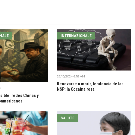
NALE
INTERNAZIONALE
27/10/2024 6:16 AM
Renovarse o morir, tendencia de las
M
NSP: la Cocaina rosa
isible: redes Chinas y
noamericanos
SALUTE