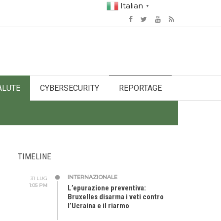
Italian
▼
ALUTE
CYBERSECURITY
REPORTAGE
TIMELINE
INTERNAZIONALE
31 LUG
1:05 PM
L’epurazione preventiva:
Bruxelles disarma i veti contro
l’Ucraina e il riarmo