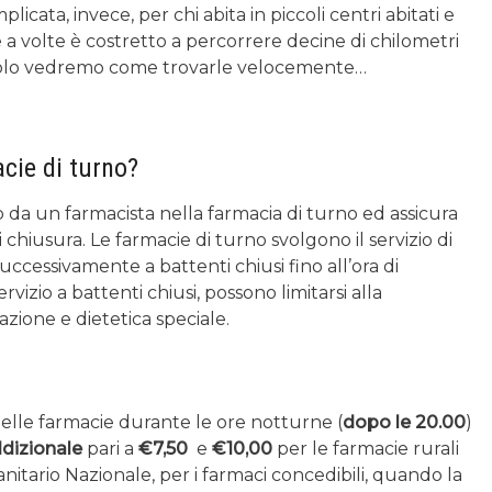
plicata, invece, per chi abita in piccoli centri abitati e
 a volte è costretto a percorrere decine di chilometri
ticolo vedremo come trovarle velocemente…
acie di turno?
to da un farmacista nella farmacia di turno ed assicura
i chiusura. Le farmacie di turno svolgono il servizio di
uccessivamente a battenti chiusi fino all’ora di
izio a battenti chiusi, possono limitarsi alla
azione e dietetica speciale.
nelle farmacie durante le ore notturne (
dopo le 20.00
)
ddizionale
pari a
€7,50
e
€10,00
per le farmacie rurali
 Sanitario Nazionale, per i farmaci concedibili, quando la