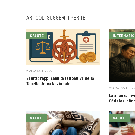
ARTICOLI SUGGERITI PER TE
SALUTE
INTERNAZIO
24/11/2025 11:22 AM
Sanità: l'applicabilità retroattiva della
Tabella Unica Nazionale
03/09/2025 1:19 P
La alianza inv
Cárteles lati
SALUTE
SALUTE