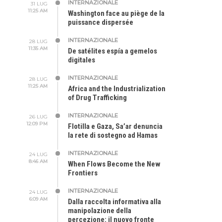
INTERNAZIONALE
31 LUG
11:25 AM
Washington face au piège de la
puissance dispersée
INTERNAZIONALE
28 LUG
11:35 AM
De satélites espía a gemelos
digitales
INTERNAZIONALE
28 LUG
11:25 AM
Africa and the Industrialization
of Drug Trafficking
INTERNAZIONALE
26 LUG
12:09 PM
Flotilla e Gaza, Sa’ar denuncia
la rete di sostegno ad Hamas
INTERNAZIONALE
24 LUG
8:46 AM
When Flows Become the New
Frontiers
INTERNAZIONALE
24 LUG
6:09 AM
Dalla raccolta informativa alla
manipolazione della
percezione: il nuovo fronte