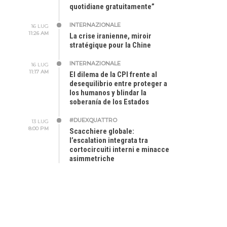
quotidiane gratuitamente”
INTERNAZIONALE
16 LUG
11:26 AM
La crise iranienne, miroir
stratégique pour la Chine
INTERNAZIONALE
16 LUG
11:17 AM
El dilema de la CPI frente al
desequilibrio entre proteger a
los humanos y blindar la
soberanía de los Estados
#DUEXQUATTRO
13 LUG
8:00 PM
Scacchiere globale:
l’escalation integrata tra
cortocircuiti interni e minacce
asimmetriche