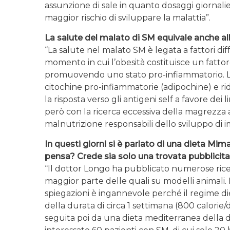
assunzione di sale in quanto dosaggi giornalieri
maggior rischio di sviluppare la malattia”.
La salute del malato di SM equivale anche 
“La salute nel malato SM è legata a fattori dif
momento in cui l’obesità costituisce un fatt
promuovendo uno stato pro-infiammatorio. L’e
citochine pro-infiammatorie (adipochine) e ri
la risposta verso gli antigeni self a favore dei
però con la ricerca eccessiva della magrezza a
malnutrizione responsabili dello sviluppo di
In questi giorni si è parlato di una dieta Mim
pensa? Crede sia solo una trovata pubblicita
“Il dottor Longo ha pubblicato numerose ricerc
maggior parte delle quali su modelli animali. 
spiegazioni è ingannevole perché il regime d
della durata di circa 1 settimana (800 calorie/
seguita poi da una dieta mediterranea della dur