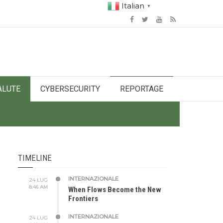
Italian
▼
ALUTE
CYBERSECURITY
REPORTAGE
TIMELINE
INTERNAZIONALE
24 LUG
8:46 AM
When Flows Become the New
Frontiers
INTERNAZIONALE
24 LUG