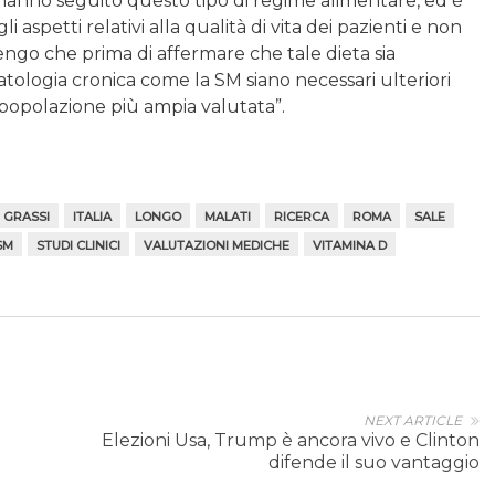
0 hanno seguito questo tipo di regime alimentare, ed è
aspetti relativi alla qualità di vita dei pazienti e non
tengo che prima di affermare che tale dieta sia
tologia cronica come la SM siano necessari ulteriori
a popolazione più ampia valutata”.
GRASSI
ITALIA
LONGO
MALATI
RICERCA
ROMA
SALE
SM
STUDI CLINICI
VALUTAZIONI MEDICHE
VITAMINA D
NEXT ARTICLE
Elezioni Usa, Trump è ancora vivo e Clinton
difende il suo vantaggio