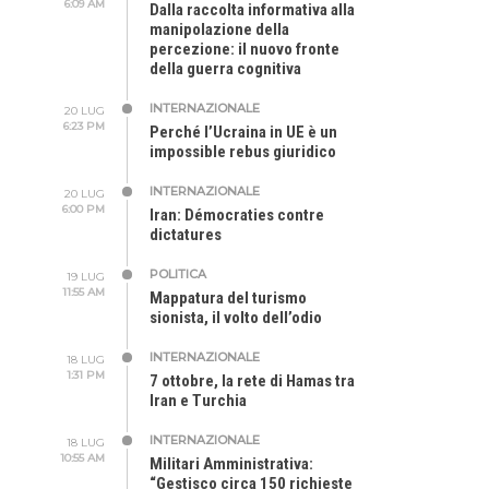
6:09 AM
Dalla raccolta informativa alla
manipolazione della
percezione: il nuovo fronte
della guerra cognitiva
INTERNAZIONALE
20 LUG
6:23 PM
Perché l’Ucraina in UE è un
impossible rebus giuridico
INTERNAZIONALE
20 LUG
6:00 PM
Iran: Démocraties contre
dictatures
POLITICA
19 LUG
11:55 AM
Mappatura del turismo
sionista, il volto dell’odio
INTERNAZIONALE
18 LUG
1:31 PM
7 ottobre, la rete di Hamas tra
Iran e Turchia
INTERNAZIONALE
18 LUG
10:55 AM
Militari Amministrativa:
“Gestisco circa 150 richieste