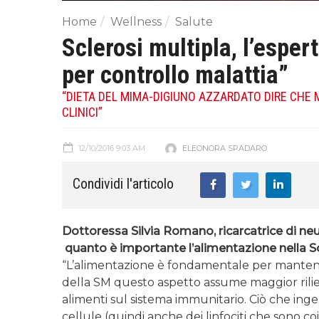
Home
Wellness
Salute
Sclerosi multipla, l’espe
per controllo malattia”
“DIETA DEL MIMA-DIGIUNO AZZARDATO DIRE CHE
CLINICI”
12/10/2016 9:03 AM
ELEONORA SPADARO
Condividi l'articolo
Dottoressa Silvia Romano, ricarcatrice di n
quanto è importante l’alimentazione nella Sc
“L’alimentazione è fondamentale per mantenere
della SM questo aspetto assume maggior rilie
alimenti sul sistema immunitario. Ciò che in
cellule (quindi anche dei linfociti che sono coi