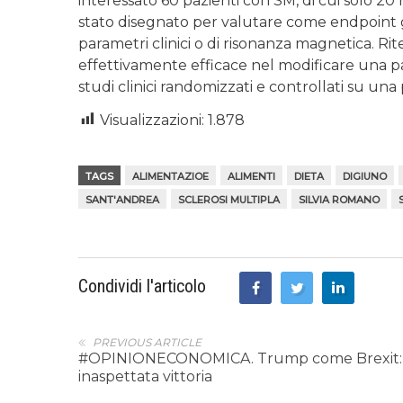
interessato 60 pazienti con SM, di cui solo 2
stato disegnato per valutare come endpoint gli 
parametri clinici o di risonanza magnetica. Ri
effettivamente efficace nel modificare una pa
studi clinici randomizzati e controllati su un
Visualizzazioni:
1.878
TAGS
ALIMENTAZIOE
ALIMENTI
DIETA
DIGIUNO
SANT'ANDREA
SCLEROSI MULTIPLA
SILVIA ROMANO
Condividi l'articolo
PREVIOUS ARTICLE
#OPINIONECONOMICA. Trump come Brexit:
inaspettata vittoria