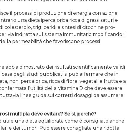
risce il processi di produzione di energia con azione
rario una dieta ipercalorica ricca di grassi saturi e
olesterolo, trigliceridi e sintesi di citochine pro-
per via indiretta sul sistema immunitario modificando il
 della permeabilità che favoriscono processi
 abbia dimostrato dei risultati scientificamente validi
la base degli studi pubblicati si può affermare che in
, non ipercalorica, ricca di fibre, vegetali e frutta e a
è confermata l’utilità della Vitamina D che deve essere
tuttavia linee guida sui corretti dosaggi da assumere
rosi multipla deve evitare? Se si, perchè?
 è utile una dieta equilibrata come è consigliato anche
ari e dei tumori. Può essere consigliata una ridotta