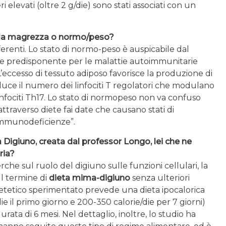
 elevati (oltre 2 g/die) sono stati associati con un
alla magrezza o normo/peso?
ferenti. Lo stato di normo-peso è auspicabile dal
ore predisponente per le malattie autoimmunitarie
ccesso di tessuto adiposo favorisce la produzione di
duce il numero dei linfociti T regolatori che modulano
 linfociti Th17. Lo stato di normopeso non va confuso
ttraverso diete fai date che causano stati di
 immunodeficienze”.
a Digiuno, creata dal professor Longo, lei
che ne
ria?
he sul ruolo del digiuno sulle funzioni cellulari, la
Il termine di
dieta mima-digiuno
senza ulteriori
ietetico sperimentato prevede una dieta ipocalorica
die il primo giorno e 200-350 calorie/die per 7 giorni)
ata di 6 mesi. Nel dettaglio, inoltre, lo studio ha