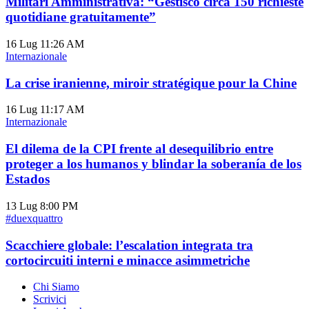
Militari Amministrativa: “Gestisco circa 150 richieste
quotidiane gratuitamente”
16 Lug
11:26 AM
Internazionale
La crise iranienne, miroir stratégique pour la Chine
16 Lug
11:17 AM
Internazionale
El dilema de la CPI frente al desequilibrio entre
proteger a los humanos y blindar la soberanía de los
Estados
13 Lug
8:00 PM
#duexquattro
Scacchiere globale: l’escalation integrata tra
cortocircuiti interni e minacce asimmetriche
Chi Siamo
Scrivici