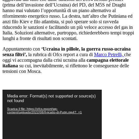
(prima dell’invasione dell’Ucraina) del PD, del M5S né Draghi
hanno mai valutato l’opportunità di un piano alternativo al
rifornimento energetico russo. La destra, tutt’altro che Putiniana ed
anzi filo Kiev e filo atlantista, si può sperare solo si ravveda
riducendo le sanzioni e facilitando un più veloce accesso del gas in
Italia. Soluzioni alternative, purtroppo, richiederebbero tempi troppi
lunghi a fronte di risultati non scontati.
Appuntamento con
‘Ucraina in pillole, la guerra russo-ucraina
senza filtri’,
la rubrica di Ofcs report a cura di
Marco Petrelli,
che
oggi vi accompagna dalla crisi ucraina alla
campagna elettorale
italiana
su cui, inevitabilmente, si riflettono le conseguenze delle
tensioni con Mosca.
Video
Media error: Format(s) not supported or source(s)
Player
not found
Scarica il file: https://ofcs.report/wp-
content/uploads/2022/08/Il-ricatto-di-Putin.mp4?_=1