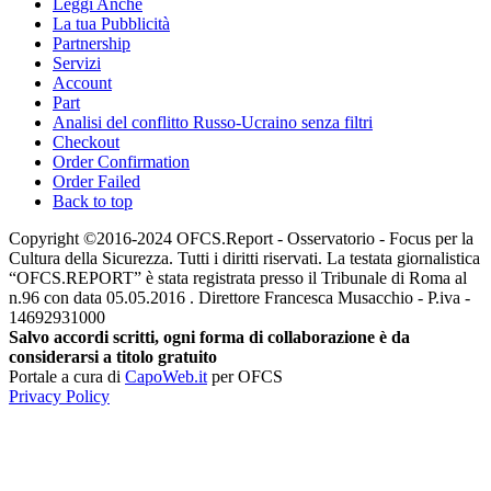
Leggi Anche
La tua Pubblicità
Partnership
Servizi
Account
Part
Analisi del conflitto Russo-Ucraino senza filtri
Checkout
Order Confirmation
Order Failed
Back to top
Copyright ©2016-2024 OFCS.Report - Osservatorio - Focus per la
Cultura della Sicurezza. Tutti i diritti riservati. La testata giornalistica
“OFCS.REPORT” è stata registrata presso il Tribunale di Roma al
n.96 con data 05.05.2016 . Direttore Francesca Musacchio - P.iva -
14692931000
Salvo accordi scritti, ogni forma di collaborazione è da
considerarsi a titolo gratuito
Portale a cura di
CapoWeb.it
per OFCS
Privacy Policy