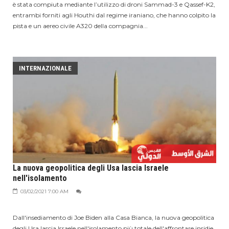
è stata compiuta mediante l’utilizzo di droni Sammad-3 e Qassef-K2,
entrambi forniti agli Houthi dal regime iraniano, che hanno colpito la
pista e un aereo civile A320 della compagnia...
INTERNAZIONALE
La nuova geopolitica degli Usa lascia Israele
nell'isolamento
03/02/2021 7:00 AM
Dall'insediamento di Joe Biden alla Casa Bianca, la nuova geopolitica
degli Usa lascia Israele nell'isolamento più totale dell'affrontare insidie