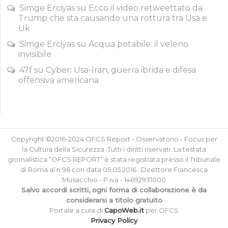
Simge Erciyas
su
Ecco il video retweettato da
Trump che sta causando una rottura tra Usa e
Uk
Simge Erciyas
su
Acqua potabile: il veleno
invisibile
47f
su
Cyber: Usa-Iran, guerra ibrida e difesa
offensiva americana
Copyright ©2016-2024 OFCS.Report - Osservatorio - Focus per
la Cultura della Sicurezza. Tutti i diritti riservati. La testata
giornalistica “OFCS.REPORT” è stata registrata presso il Tribunale
di Roma al n.96 con data 05.05.2016 . Direttore Francesca
Musacchio - P.iva - 14692931000
Salvo accordi scritti, ogni forma di collaborazione è da
considerarsi a titolo gratuito
Portale a cura di
CapoWeb.it
per OFCS
Privacy Policy