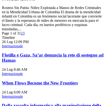
Rostros Sin Patria: Niñez Explotada a Manos de Redes Criminales
en la Mendicidad Urbana de Colombia El drama de la mendicidad
infantil en Colombia es un fenómeno social lacerante que convierte
el llanto y la esperanza de miles de menores en mercancía para el
lucro criminal. Cada día, en barrios periféricos y esquinas
transitadas,...
Page 1 of 3
1
2
3
Timeline
26 Lug
12:09 PM
Internazionale
Flotilla e Gaza, Sa’ar denuncia la rete di sostegno ad
Hamas
24 Lug
8:46 AM
Internazionale
When Flows Become the New Frontiers
24 Lug
6:09 AM
Internazionale
Dalla raccolta informativa alla manipolazione della