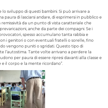
lo sviluppo di questi bambini. Si può arrivare a
na paura di lasciarsi andare, di esprimersi in pubblico e
a remissività da un punto di vista caratteriale che
 prevaricazioni, anche da parte dei compagni. Se i
e provocatori, spesso accumulano tanta rabbia e
n i genitori o con eventuali fratelli o sorelle, fino
ndo vengono puniti o sgridati. Questo tipo di
 l’autostima. Tante volte arrivano a perdere la
hiudono per paura di essere ripresi davanti alla classe e
 e il corpo e la mente ricordano”.