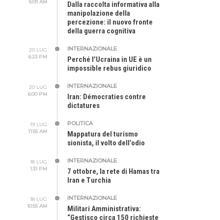
6:09 AM
Dalla raccolta informativa alla
manipolazione della
percezione: il nuovo fronte
della guerra cognitiva
INTERNAZIONALE
20 LUG
6:23 PM
Perché l’Ucraina in UE è un
impossible rebus giuridico
INTERNAZIONALE
20 LUG
6:00 PM
Iran: Démocraties contre
dictatures
POLITICA
19 LUG
11:55 AM
Mappatura del turismo
sionista, il volto dell’odio
INTERNAZIONALE
18 LUG
1:31 PM
7 ottobre, la rete di Hamas tra
Iran e Turchia
INTERNAZIONALE
18 LUG
10:55 AM
Militari Amministrativa:
“Gestisco circa 150 richieste