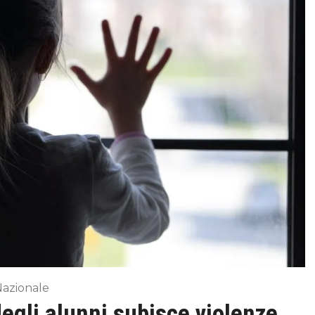
Nazionale
degli alunni subisce violenze