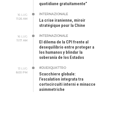
quotidiane gratuitamente”
INTERNAZIONALE
16 LUG
11:26 AM
La crise iranienne, miroir
stratégique pour la Chine
INTERNAZIONALE
16 LUG
11:17 AM
El dilema de la CPI frente al
desequilibrio entre proteger a
los humanos y blindar la
soberanía de los Estados
#DUEXQUATTRO
13 LUG
8:00 PM
Scacchiere globale:
l’escalation integrata tra
cortocircuiti interni e minacce
asimmetriche