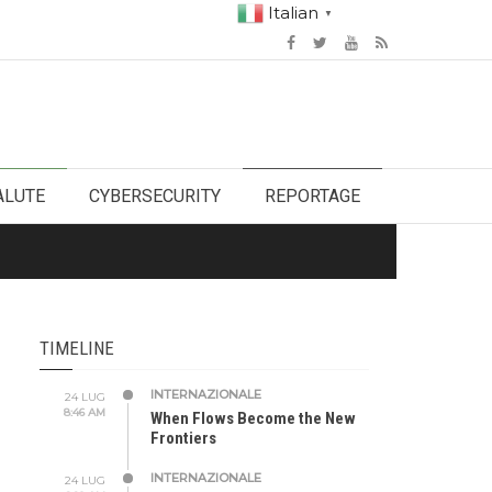
Italian
▼
ALUTE
CYBERSECURITY
REPORTAGE
TIMELINE
INTERNAZIONALE
24 LUG
8:46 AM
When Flows Become the New
Frontiers
INTERNAZIONALE
24 LUG