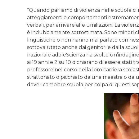
“Quando parliamo di violenza nelle scuole ci r
atteggiamenti e comportamenti estremamente pu
verbali, per arrivare alle umiliazioni. La viole
è indubbiamente sottostimata. Sono minori 
linguistiche o non hanno mai parlato con ness
sottovalutato anche dai genitori e dalla scuola
nazionale adoleScienza ha svolto un’indagine
ai 19 anni e 2 su 10 dichiarano di essere stati 
professore nel corso della loro carriera scolast
strattonato o picchiato da una maestra o da un
dover cambiare scuola per colpa di questi sop