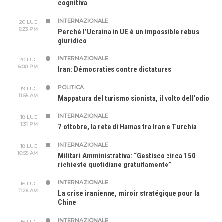
cognitiva
INTERNAZIONALE
20 LUG
6:23 PM
Perché l’Ucraina in UE è un impossible rebus
giuridico
INTERNAZIONALE
20 LUG
6:00 PM
Iran: Démocraties contre dictatures
POLITICA
19 LUG
11:55 AM
Mappatura del turismo sionista, il volto dell’odio
INTERNAZIONALE
18 LUG
1:31 PM
7 ottobre, la rete di Hamas tra Iran e Turchia
INTERNAZIONALE
18 LUG
10:55 AM
Militari Amministrativa: “Gestisco circa 150
richieste quotidiane gratuitamente”
INTERNAZIONALE
16 LUG
11:26 AM
La crise iranienne, miroir stratégique pour la
Chine
INTERNAZIONALE
16 LUG