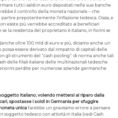
are tutti i saldi in euro depositati nelle sue banche
rebbe il controllo della moneta nazionale – che
artire prepotentemente l’inflazione tedesca. Ossia, e
on esiste più verrebbe accreditato ai beneficiari
e se la residenza del proprietario è italiano, in fiorini se
anche oltre 100 mld di euro e più, diciamo anche un
 possa essere derivato dal rimpatrio di capitali delle
con gli strumenti del “cash pooling”: di norma anche tali
sh delle filiali italiane delle multinazionali tedesche
do enormi perdite per numerose aziende germaniche
soggetto italiano, volendo mettersi al riparo dalla
cari, spostasse i soldi in Germania per sfuggire
a moneta unica
farebbe un gravissimo errore a pensare
 un soggetto tedesco con attività in Italia (vedi Cash