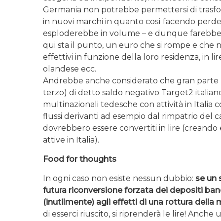
Germania non potrebbe permettersi di trasform
in nuovi marchi in quanto così facendo perde
esploderebbe in volume – e dunque farebbe p
qui sta il punto, un euro che si rompe e che n
effettivi in funzione della loro residenza, in lir
olandese ecc.
Andrebbe anche considerato che gran parte (
terzo) di detto saldo negativo Target2 italiano
multinazionali tedesche con attività in Italia 
flussi derivanti ad esempio dal rimpatrio del ca
dovrebbero essere convertiti in lire (crean
attive in Italia).
Food for thoughts
In ogni caso non esiste nessun dubbio:
se un 
futura riconversione forzata dei depositi ban
(inutilmente) agli effetti di una rottura dell
di esserci riuscito, si riprenderà le lire! Anche