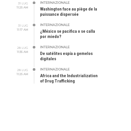
INTERNAZIONALE
31 LUG
11:25 AM
Washington face au piège de la
puissance dispersée
INTERNAZIONALE
31 LUG
11:17 AM
¿México se pacifica o se calla
por miedo?
INTERNAZIONALE
28 LUG
11:35 AM
De satélites espía a gemelos
digitales
INTERNAZIONALE
28 LUG
11:25 AM
Africa and the Industrialization
of Drug Trafficking