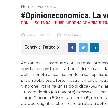
Home
Economia
#Opinioneconomica. La ve
CON L’USCITA DALL’EURO BISOGNA COMPRARE FR
08/02/2017 8:00 AM
MARCO ROCCO
Condividi l'articolo
Abbiamo tutti ascoltato con estremo interess
apertura rispetto alla fattibilità di un’uscita
della moneta unica – secondo la sua opinione
propri debiti ossia, forse, ripagare il saldo neg
Visto che l’Italia ha un saldo di circa -365 mi
il nostro debito (da ripagare) in caso di Ital
Target2 di circa 800 miliardi euro (!!!, record 
europeo, significa che in caso di rottura dell