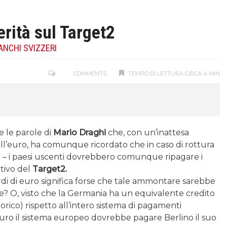
rità sul Target2
ANCHI SVIZZERI
COMMENTS
TEMPO DI LETTURA CIRCA 4 MIN
e le parole di
Mario Draghi
che, con un’inattesa
 dall’euro, ha comunque ricordato che in caso di rottura
 – i paesi uscenti dovrebbero comunque ripagare i
ativo del
Target2.
liardi di euro significa forse che tale ammontare sarebbe
eave? O, visto che la Germania ha un equivalente credito
storico) rispetto all’intero sistema di pagamenti
’euro il sistema europeo dovrebbe pagare Berlino il suo