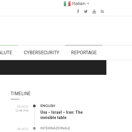
Italian
▼
ALUTE
CYBERSECURITY
REPORTAGE
TIMELINE
ENGLISH
05 AGO
12:48 PM
Usa – Israel – Iran: The
invisible table
INTERNAZIONALE
05 AGO