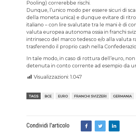
Pooling) correrebbe rischi.
Dunque, l’unico modo per essere sicuri di sca
della moneta unica) e dunque evitare di ritro
italiano – con lire svalutate tra le mani è di co
valuta europea autonoma ossia in franchi sviz
intrinseco del marco tedesco e/o alla valuta
trasferendo il proprio cash nella Confederazi
In tale modo, in caso di rottura dell’euro, no
detenuta in conto corrente ad esempio da un 
Visualizzazioni:
1.047
TAGS
BCE
EURO
FRANCHI SVIZZERI
GERMANIA
Condividi l'articolo