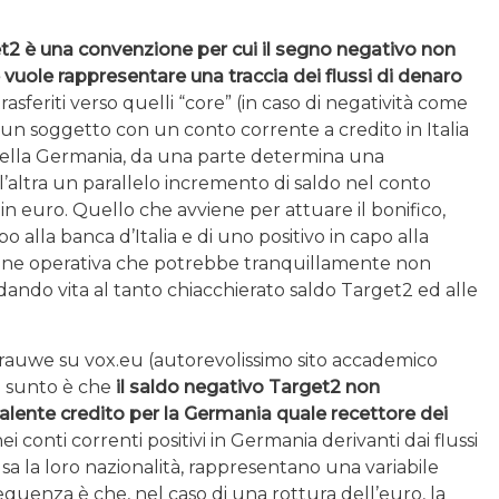
et2 è una convenzione per cui il segno negativo non
uole rappresentare una traccia dei flussi di denaro
trasferiti verso quelli “core” (in caso di negatività come
un soggetto con un conto corrente a credito in Italia
della Germania, da una parte determina una
l’altra un parallelo incremento di saldo nel conto
n euro. Quello che avviene per attuare il bonifico,
po alla banca d’Italia e di uno positivo in capo alla
ione operativa che potrebbe tranquillamente non
ando vita al tanto chiacchierato saldo Target2 ed alle
.
Grauwe su vox.eu (autorevolissimo sito accademico
l sunto è che
il saldo negativo Target2 non
valente credito per la Germania quale recettore dei
nei conti correnti positivi in Germania derivanti dai flussi
lusa la loro nazionalità, rappresentano una variabile
guenza è che, nel caso di una rottura dell’euro, la