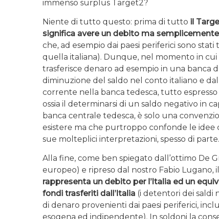
immenso surplus Target2?
Niente di tutto questo: prima di tutto
il Targ
significa avere un debito ma semplicemente v
che, ad esempio dai paesi periferici sono stati 
quella italiana). Dunque, nel momento in cui 
trasferisce denaro ad esempio in una banca 
diminuzione del saldo nel conto italiano e dal
corrente nella banca tedesca, tutto espresso i
ossia il determinarsi di un saldo negativo in ca
banca centrale tedesca, è solo una convenz
esistere ma che purtroppo confonde le idee d
sue molteplici interpretazioni, spesso di parte
Alla fine, come ben spiegato dall’ottimo De 
europeo) e ripreso dal nostro Fabio Lugano, i
rappresenta un debito per l’Italia ed un equi
fondi trasferiti dall’Italia
(i detentori dei saldi 
di denaro provenienti dai paesi periferici, inc
esogena ed indipendente). In soldoni la conse