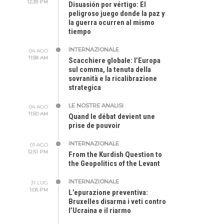
12:39 PM
Disuasión por vértigo: El
peligroso juego donde la paz y
la guerra ocurren al mismo
tiempo
INTERNAZIONALE
04 AGO
11:58 AM
Scacchiere globale: l’Europa
sul comma, la tenuta della
sovranità e la ricalibrazione
strategica
LE NOSTRE ANALISI
04 AGO
11:50 AM
Quand le débat devient une
prise de pouvoir
INTERNAZIONALE
01 AGO
12:51 PM
From the Kurdish Question to
the Geopolitics of the Levant
INTERNAZIONALE
31 LUG
1:05 PM
L’epurazione preventiva:
Bruxelles disarma i veti contro
l’Ucraina e il riarmo