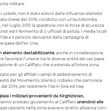
nte militare.
sti uzbeki, non è stato scevro dalle influenze islamiste
iata cinese del 2016, condotto con un’autobomba
 nel luglio 2015 la sparatoria con le forze di sicurezza
ti ed il ferimento di 2 ufficiali di polizia. I media locali
l’Isis e il pericolo derivante dalla campagna di
i paesi dell’ex Urss.
n
elemento destabilizzante
, anche in considerazione
 favorisce l’unione tra le diverse entità dei vari paesi.
zione di un Califfato che si estenda all’intera zona.
zano per gli affiliati i campi di addestramento di
 gestiti dal Movimento Islamico Uzbeko che partorisce
dal 2014, per sostenere l’Isis in Siria ed Iraq.
iaia i miliziani provenienti da Kirghizistan,
anno prestato giuramento al Califfato
unendosi alle
uppi operanti nella zona avevano stretto alleanza con i