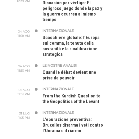
12:39 PM
Disuasión por vértigo: El
peligroso juego donde la paz y
la guerra ocurren al mismo
tiempo
INTERNAZIONALE
04 AGO
11:58 AM
Scacchiere globale: l’Europa
sul comma, la tenuta della
sovranità e la ricalibrazione
strategica
LE NOSTRE ANALISI
04 AGO
11:50 AM
Quand le débat devient une
prise de pouvoir
INTERNAZIONALE
01 AGO
12:51 PM
From the Kurdish Question to
the Geopolitics of the Levant
INTERNAZIONALE
31 LUG
1:05 PM
L’epurazione preventiva:
Bruxelles disarma i veti contro
l’Ucraina e il riarmo