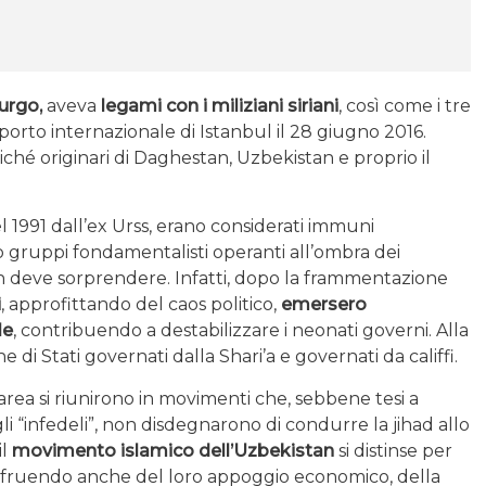
urgo,
aveva
legami con i miliziani siriani
, così come i tre
porto internazionale di Istanbul il 28 giugno 2016.
ché originari di Daghestan, Uzbekistan e proprio il
nel 1991 dall’ex Urss, erano considerati immuni
no gruppi fondamentalisti operanti all’ombra dei
non deve sorprendere. Infatti, dopo la frammentazione
i
, approfittando del caos politico,
emersero
le
, contribuendo a destabilizzare i neonati governi. Alla
 di Stati governati dalla Shari’a e governati da califfi.
l’area si riunirono in movimenti che, sebbene tesi a
 “infedeli”, non disdegnarono di condurre la jihad allo
il
movimento islamico dell’Uzbekistan
si distinse per
usufruendo anche del loro appoggio economico, della