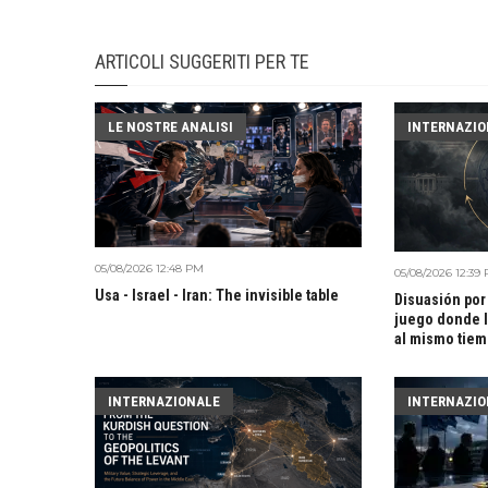
ARTICOLI SUGGERITI PER TE
LE NOSTRE ANALISI
INTERNAZIO
05/08/2026 12:48 PM
05/08/2026 12:39
Usa - Israel - Iran: The invisible table
Disuasión por 
juego donde l
al mismo tie
INTERNAZIONALE
INTERNAZIO