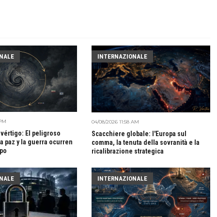
NALE
INTERNAZIONALE
 PM
04/08/2026 11:58 AM
vértigo: El peligroso
Scacchiere globale: l'Europa sul
a paz y la guerra ocurren
comma, la tenuta della sovranità e la
mpo
ricalibrazione strategica
NALE
INTERNAZIONALE