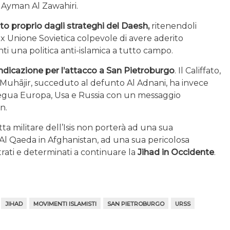
i Ayman Al Zawahiri.
ato proprio dagli strateghi del Daesh,
ritenendoli
’ex Unione Sovietica colpevole di avere aderito
anti una politica anti-islamica a tutto campo.
ndicazione per l’attacco a San Pietroburgo
. Il Califfato,
Muhājir, succeduto al defunto Al Adnani, ha invece
tregua Europa, Usa e Russia con un messaggio
n.
tta militare dell’Isis non porterà ad una sua
l Qaeda in Afghanistan, ad una sua pericolosa
rati e determinati a continuare la
Jihad in Occidente
.
JIHAD
MOVIMENTI ISLAMISTI
SAN PIETROBURGO
URSS