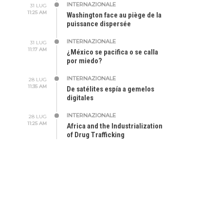
INTERNAZIONALE
31 LUG
11:25 AM
Washington face au piège de la
puissance dispersée
INTERNAZIONALE
31 LUG
11:17 AM
¿México se pacifica o se calla
por miedo?
INTERNAZIONALE
28 LUG
11:35 AM
De satélites espía a gemelos
digitales
INTERNAZIONALE
28 LUG
11:25 AM
Africa and the Industrialization
of Drug Trafficking