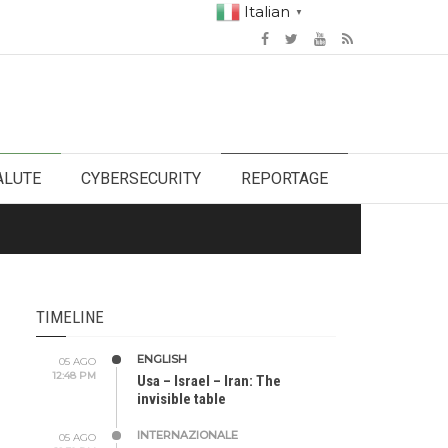
Italian
▼
ALUTE
CYBERSECURITY
REPORTAGE
TIMELINE
ENGLISH
05 AGO
12:48 PM
Usa – Israel – Iran: The
invisible table
INTERNAZIONALE
05 AGO