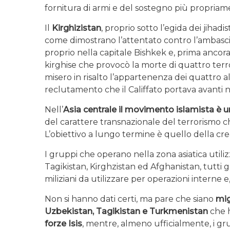
fornitura di armi e del sostegno più propriame
Il
Kirghizistan
, proprio sotto l’egida dei jihadi
come dimostrano l’attentato contro l’ambasc
proprio nella capitale Bishkek e, prima ancora,
kirghise che provocò la morte di quattro terroris
misero in risalto l’appartenenza dei quattro al
reclutamento che il Califfato portava avanti ne
Nell’
Asia centrale il movimento islamista è u
del carattere transnazionale del terrorismo che
L’obiettivo a lungo termine è quello della crea
I gruppi che operano nella zona asiatica utiliz
Tagikistan, Kirghzistan ed Afghanistan, tutti
miliziani da utilizzare per operazioni interne e, 
Non si hanno dati certi, ma pare che siano
migl
Uzbekistan, Tagikistan e Turkmenistan
che h
forze Isis
, mentre, almeno ufficialmente, i gr