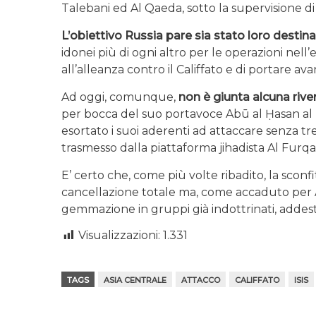
Talebani ed Al Qaeda, sotto la supervisione d
L’obiettivo Russia pare sia stato loro destin
idonei più di ogni altro per le operazioni nell
all’alleanza contro il Califfato e di portare av
Ad oggi, comunque,
non è giunta alcuna rive
per bocca del suo portavoce Abū al Ḥasan al 
esortato i suoi aderenti ad attaccare senza 
trasmesso dalla piattaforma jihadista Al Furqa
E’ certo che, come più volte ribadito, la sconfi
cancellazione totale ma, come accaduto per A
gemmazione in gruppi già indottrinati, addest
Visualizzazioni:
1.331
TAGS
ASIA CENTRALE
ATTACCO
CALIFFATO
ISIS