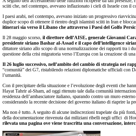
A seguito dell’accertamento delle funzioni ricoperte da tali presenze, r
sciiti che, nel contempo, avevano inflazionato i cieli di Israele con il c
I paesi arabi, nel contempo, avevano iniziato un progressivo riavvicinam
duplice scopo di ottenere il rientro degli islamisti sciiti in Iran e blocca
itinerari sia verso il Libano che attraverso i Paesi del Golfo Persic
Il 28 maggio scorso,
il direttore dell’AISE, generale Giovanni Carav
presidente siriano Bashar al-Assad e il capo dell’intelligence si
dittatore siriano allo scopo di una normalizzazione dei rapporti tra i 
questione della crisi migratoria verso l’Europa con la creazione di una 
Il 26 luglio successivo, nell’ambito del cambio di strategia nei r
“comunità” dei G7, ristabilendo relazioni diplomatiche ufficiali con D
l’umanità.
Con il precipitare della situazione e l’evoluzione degli eventi che han
Hayat Tahrir al-Sham, ad oggi ritenuto tale dalla comunità internazio
residenza dell’ambasciatore italiano, sparando contro un muro esterno
considerando la recente decisione del governo italiano di riaprire la pr
Ma non è tutto. A seguito di alcune indiscrezioni trapelate da più fonti, i
della documentazione rinvenuta dai miliziani ribelli negli uffici di 
rilevata una pagina ove viene trascritta una conversazione, interc