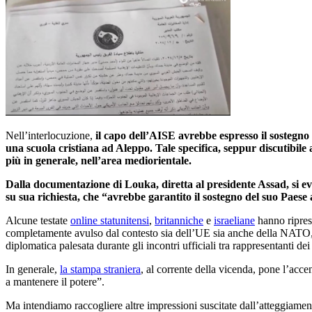
Nell’interlocuzione,
il capo dell’AISE avrebbe espresso il sostegno 
una scuola cristiana ad Aleppo. Tale specifica, seppur discutibile aff
più in generale, nell’area mediorientale.
Dalla documentazione di Louka, diretta al presidente Assad, si evin
su sua richiesta, che “avrebbe garantito il sostegno del suo Paese
Alcune testate
online statunitensi
,
britanniche
e
israeliane
hanno ripres
completamente avulso dal contesto sia dell’UE sia anche della NATO, pe
diplomatica palesata durante gli incontri ufficiali tra rappresentanti de
In generale,
la stampa straniera
, al corrente della vicenda, pone l’acce
a mantenere il potere”.
Ma intendiamo raccogliere altre impressioni suscitate dall’atteggiamen