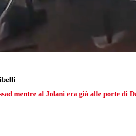
ibelli
ssad mentre al Jolani era già alle porte di 