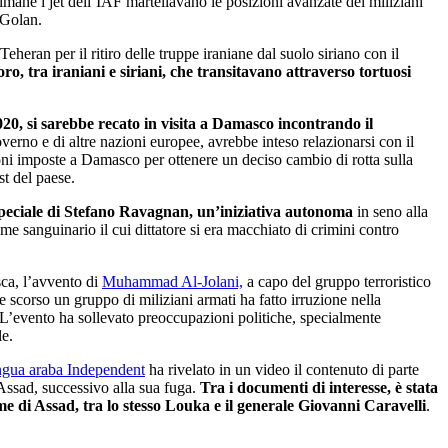
ttimane i jet dell’IAF martellavano le posizioni avanzate dei miliziani
l Golan.
heran per il ritiro delle truppe iraniane dal suolo siriano con il
ro, tra iraniani e siriani, che transitavano attraverso tortuosi
2020, si sarebbe recato in visita a Damasco incontrando il
erno e di altre nazioni europee, avrebbe inteso relazionarsi con il
ioni imposte a Damasco per ottenere un deciso cambio di rotta sulla
st del paese.
o speciale di Stefano Ravagnan, un’iniziativa autonoma
in seno alla
e sanguinario il cui dittatore si era macchiato di crimini contro
sca, l’avvento di
Muhammad Al-Jolani,
a capo del gruppo terroristico
scorso un gruppo di miliziani armati ha fatto irruzione nella
 L’evento ha sollevato preoccupazioni politiche, specialmente
le.
ngua araba Independent
ha rivelato in un video il contenuto di parte
Assad, successivo alla sua fuga.
Tra i documenti di interesse, è stata
me di Assad, tra lo stesso Louka e il generale Giovanni Caravelli
.