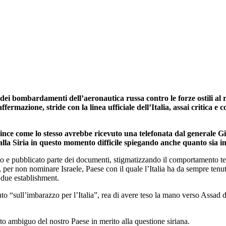
dei bombardamenti dell’aeronautica russa contro le forze ostili al r
ermazione, stride con la linea ufficiale dell’Italia, assai critica e c
ce come lo stesso avrebbe ricevuto una telefonata dal generale Giova
 alla Siria in questo momento difficile spiegando anche quanto sia 
o e pubblicato parte dei documenti, stigmatizzando il comportamento ten
r non nominare Israele, Paese con il quale l’Italia ha da sempre tenuto
i due establishment.
nto “sull’imbarazzo per l’Italia”, rea di avere teso la mano verso Assad 
to ambiguo del nostro Paese in merito alla questione siriana.