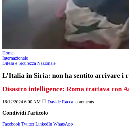
Home
Internazionale
Difesa e Sicurezza Nazionale
L’Italia in Siria: non ha sentito arrivare i r
Disastro intelligence: Roma trattava con A
16/12/2024 6:00 AM
Davide Racca
comments
Condividi l'articolo
Facebook
Twitter
LinkedIn
WhatsApp