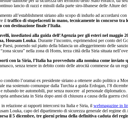
itenute dannose per la sicurezza del territorio dello Stato ebraico, da se
ontinuo lancio di razzi e missili dalla parte siro-libanese delle Alture de
ento all’establishment siriano allo scopo di indurlo ad accordarsi con Te
re il
traffico di stupefacenti in mano, tecnicamente in concorso tra lo
o con destinazione finale l’Italia
.
elli, insediatosi alla guida dell’Agenzia per gli esteri nel maggio 
riana, Housam Louka
. Durante l’incontro, esprimendosi per conto del Gov
due Paesi, ponendo sul piatto della bilancia un alleggerimento delle sanz
“zona sicura” nella zona di Homs, terza città della Siria situata nell’ove
apporti con la Siria, l’Italia ha provveduto alla nomina come inviat
amasco, senza tenere in debito conto delle atrocità commesse da un regim
no condotto l’oramai ex presidente siriano a ottenere asilo politico a Mo
nale ma sostenuto comunque dalla Turchia a guida Erdogan, l’8 dicembre 
 e rubando tre automobili, pur senza nuocere
al personale diplomatico.
opria ambasciata in Siria dopo anni di chiusura a causa della guerra civi
n relazione ai rapporti intercorsi tra Italia e Siria, il
webmagazine in li
Housam Louka, capo del dipartimento di sicurezza generale del regime di 
orsa il 5 dicembre, tre giorni prima della definitiva caduta del regi