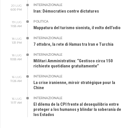
INTERNAZIONALE
20 LUG
6:00 PM
Iran: Démocraties contre dictatures
POLITICA
19 LUG
11:55 AM
Mappatura del turismo sionista, il volto dell’odio
INTERNAZIONALE
18 LUG
1:31 PM
7 ottobre, la rete di Hamas tra Iran e Turchia
INTERNAZIONALE
18 LUG
10:55 AM
Militari Amministrativa: “Gestisco circa 150
richieste quotidiane gratuitamente”
INTERNAZIONALE
16 LUG
11:26 AM
La crise iranienne, miroir stratégique pour la
Chine
INTERNAZIONALE
16 LUG
11:17 AM
El dilema de la CPI frente al desequilibrio entre
proteger a los humanos y blindar la soberanía de
los Estados