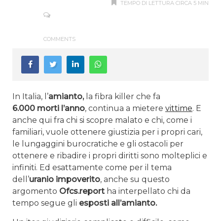
TEMPO DI LETTURA CIRCA 5 MIN
COMMENTS
In Italia, l’
amianto,
la fibra killer che fa
6.000 morti l’anno
, continua a mietere
vittime
. E
anche qui fra chi si scopre malato e chi, come i
familiari, vuole ottenere giustizia per i propri cari,
le lungaggini burocratiche e gli ostacoli per
ottenere e ribadire i propri diritti sono molteplici e
infiniti. Ed esattamente come per il tema
dell’
uranio impoverito
, anche su questo
argomento
Ofcs.report
ha interpellato chi da
tempo segue gli
esposti all’amianto.