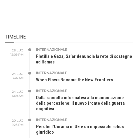
TIMELINE
INTERNAZIONALE
26 LUG
12:09 PM
Flotilla e Gaza, Sa’ar denuncia la rete di sostegno
ad Hamas
INTERNAZIONALE
24 LUG
8:46 AM
When Flows Become the New Frontiers
INTERNAZIONALE
24 LUG
6:09 AM
Dalla raccolta informativa alla manipolazione
della percezione: il nuovo fronte della guerra
cognitiva
INTERNAZIONALE
20 LUG
6:23 PM
Perché l’Ucraina in UE è un impossible rebus
giuridico