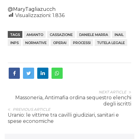
@
MaryTagliazucch
Visualizzazioni:
1.836
TAGS
AMIANTO
CASSAZIONE
DANIELE MARRA
INAIL
INPS
NORMATIVE
OPERAI
PROCESSI
TUTELA LEGALE
NEXT ARTICLE
Massoneria, Antimafia ordina sequestro elenchi
degli iscritti
PREVIOUS ARTICLE
Uranio: le vittime tra cavilli giudiziari, sanitari e
spese economiche