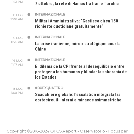
1:31 PM
7 ottobre, la rete di Hamas tra Iran e Turchia
INTERNAZIONALE
18 LUG
10:55 AM
Militari Amministrativa: “Gestisco circa 150
richieste quotidiane gratuitamente”
INTERNAZIONALE
16 LUG
11:26 AM
La crise iranienne, miroir stratégique pour la
Chine
INTERNAZIONALE
16 LUG
11:17 AM
El dilema de la CPI frente al desequilibrio entre
proteger a los humanos y blindar la soberanía de
los Estados
#DUEXQUATTRO
13 LUG
8:00 PM
Scacchiere globale: l’escalation integrata tra
cortocircuiti interni e minacce asimmetriche
Copyright ©2016-2024 OFCS.Report - Osservatorio - Focus per