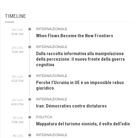
TIMELINE
INTERNAZIONALE
24 LUG
8:46 AM
When Flows Become the New Frontiers
INTERNAZIONALE
24 LUG
6:09 AM
Dalla raccolta informativa alla manipolazione
della percezione: il nuovo fronte della guerra
cognitiva
INTERNAZIONALE
20 LUG
6:23 PM
Perché l’Ucraina in UE è un impossible rebus
giuridico
INTERNAZIONALE
20 LUG
6:00 PM
Iran: Démocraties contre dictatures
POLITICA
19 LUG
11:55 AM
Mappatura del turismo sionista, il volto dell’odio
INTERNAZIONALE
18 LUG