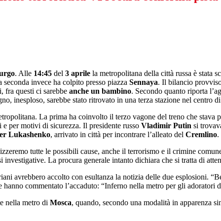
burgo
. Alle
14:45
del
3
aprile
la metropolitana della città russa è stata
a seconda invece ha colpito presso piazza
Sennaya
. Il bilancio provvis
, fra questi ci sarebbe
anche un bambino
. Secondo quanto riporta l’ag
no, inesploso, sarebbe stato ritrovato in una terza stazione nel centro d
tropolitana. La prima ha coinvolto il terzo vagone del treno che stava pa
ni e per motivi di sicurezza. Il presidente russo
Vladimir
Putin
si trovav
er
Lukashenko
, arrivato in città per incontrare l’alleato del
Cremlino
.
izzeremo tutte le possibili cause, anche il terrorismo e il crimine comun
investigative. La procura generale intanto dichiara che si tratta di atten
siriani avrebbero accolto con esultanza la notizia delle due esplosioni. “
te hanno commentato l’accaduto: “Inferno nella metro per gli adoratori d
te nella metro di
Mosca
, quando, secondo una modalità in apparenza sim