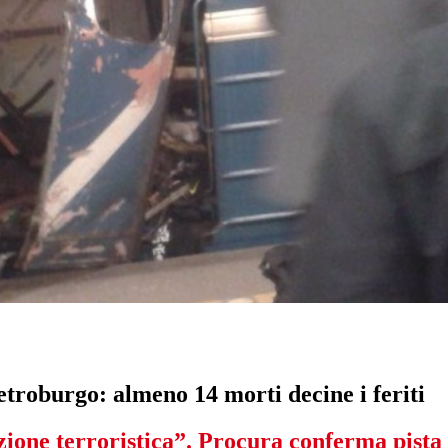
etroburgo: almeno 14 morti decine i feriti
zione terroristica”. Procura conferma pista 