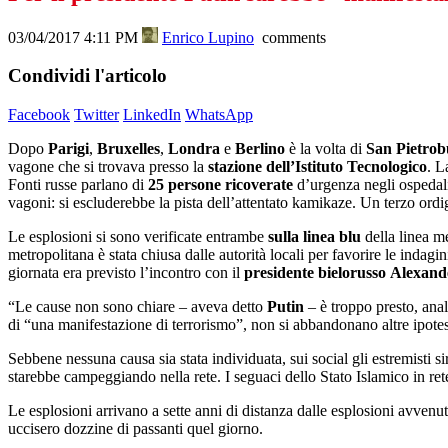
03/04/2017 4:11 PM
Enrico Lupino
comments
Condividi l'articolo
Facebook
Twitter
LinkedIn
WhatsApp
Dopo
Parigi
,
Bruxelles
,
Londra
e
Berlino
è la volta di
San
Pietro
vagone che si trovava presso la
stazione
dell’Istituto
Tecnologico
. L
Fonti russe parlano di
25
persone
ricoverate
d’urgenza negli ospedali
vagoni: si escluderebbe la pista dell’attentato kamikaze. Un terzo ordig
Le esplosioni si sono verificate entrambe
sulla
linea
blu
della linea me
metropolitana è stata chiusa dalle autorità locali per favorire le indagi
giornata era previsto l’incontro con il
presidente
bielorusso
Alexand
“Le cause non sono chiare – aveva detto
Putin
– è troppo presto, anal
di “una manifestazione di terrorismo”, non si abbandonano altre ipotesi 
Sebbene nessuna causa sia stata individuata, sui social gli estremisti 
starebbe campeggiando nella rete. I seguaci dello Stato Islamico in re
Le esplosioni arrivano a sette anni di distanza dalle esplosioni avvenu
uccisero dozzine di passanti quel giorno.