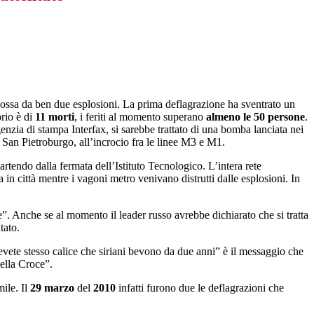
 scossa da ben due esplosioni. La prima deflagrazione ha sventrato un
orio è di
11
morti
, i feriti al momento superano
almeno le 50 persone
.
enzia di stampa Interfax, si sarebbe trattato di una bomba lanciata nei
i San Pietroburgo, all’incrocio fra le linee M3 e M1.
rtendo dalla fermata dell’Istituto Tecnologico. L’intera rete
a in città mentre i vagoni metro venivano distrutti dalle esplosioni. In
e”. Anche se al momento il leader russo avrebbe dichiarato che si tratta
tato.
Bevete stesso calice che siriani bevono da due anni” è il messaggio che
ella Croce”.
ile. Il
29
marzo
del
2010
infatti furono due le deflagrazioni che